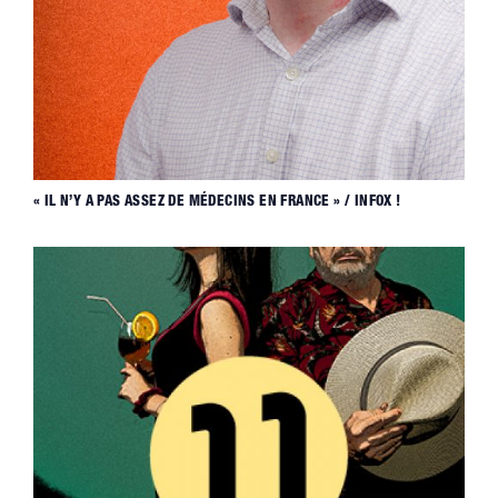
« IL N’Y A PAS ASSEZ DE MÉDECINS EN FRANCE » / INFOX !