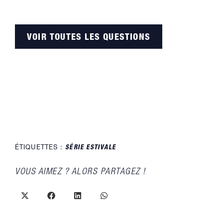
VOIR TOUTES LES QUESTIONS
ÉTIQUETTES :
SÉRIE ESTIVALE
PARTAGER
VOUS AIMEZ ? ALORS PARTAGEZ !
CE
CONTENU
Ouvrir
Ouvrir
Ouvrir
Ouvrir
dans
dans
dans
dans
une
une
une
une
autre
autre
autre
autre