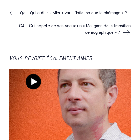
fenêtre
fenêtre
fenêtre
fenêtre
Read
Q2 – Qui a dit : « Mieux vaut l’inflation que le chômage » ?
more
articles
Q4 – Qui appelle de ses voeux un « Matignon de la transition
démographique » ?
VOUS DEVRIEZ ÉGALEMENT AIMER