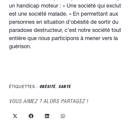
un handicap moteur : « Une société qui exclut
est une société malade. » En permettant aux
personnes en situation d’obésité de sortir du
paradoxe destructeur, c’est notre société tout
entière que nous participons à mener vers la
guérison.
ÉTIQUETTES :
OBÉSITÉ
,
SANTÉ
PARTAGER
VOUS AIMEZ ? ALORS PARTAGEZ !
CE
CONTENU
Ouvrir
Ouvrir
Ouvrir
Ouvrir
dans
dans
dans
dans
une
une
une
une
autre
autre
autre
autre