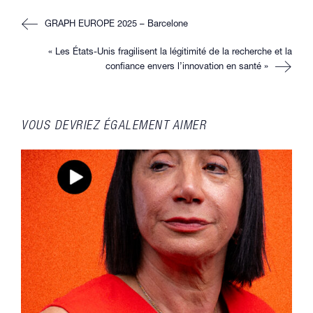
fenêtre
fenêtre
fenêtre
fenêtre
Read
GRAPH EUROPE 2025 – Barcelone
more
articles
« Les États-Unis fragilisent la légitimité de la recherche et la
confiance envers l’innovation en santé »
VOUS DEVRIEZ ÉGALEMENT AIMER