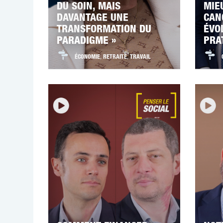
DU SOIN, MAIS
MIE
DAVANTAGE UNE
CAN
TRANSFORMATION DU
ÉVO
PARADIGME »
PRA
ÉCONOMIE
,
RETRAITE
,
TRAVAIL