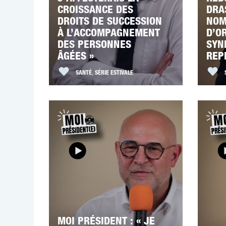
CROISSANCE DES
DRA
DROITS DE SUCCESSION
NOM
À L’ACCOMPAGNEMENT
D’O
DES PERSONNES
SYN
ÂGÉES »
REP
SANTÉ
,
SÉRIE ESTIVALE
MOI PRÉSIDENT : « JE