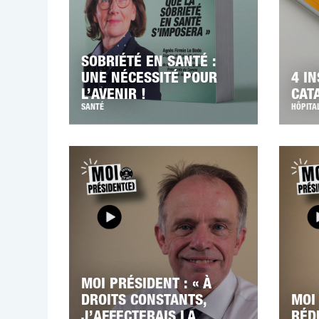
SOBRIÉTÉ EN SANTÉ :
UNE NÉCESSITÉ POUR
4 I
L’AVENIR !
CAT
SANTÉ
HÔPITA
MOI PRÉSIDENT : « À
DROITS CONSTANTS,
MOI 
J’AFFECTERAIS LA
RÉD