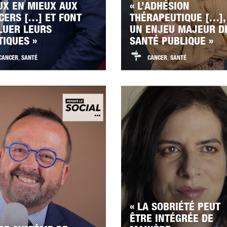
UX EN MIEUX AUX
« L’ADHÉSION
CERS […] ET FONT
THÉRAPEUTIQUE […],
LUER LEURS
UN ENJEU MAJEUR D
TIQUES »
SANTÉ PUBLIQUE »
CANCER
,
SANTÉ
CANCER
,
SANTÉ
« LA SOBRIÉTÉ PEUT
ÊTRE INTÉGRÉE DE