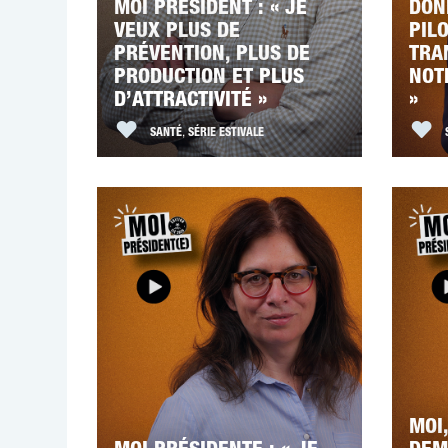
MOI PRÉSIDENT : « JE
DON
VEUX PLUS DE
PIL
PRÉVENTION, PLUS DE
TRA
PRODUCTION ET PLUS
NOT
D’ATTRACTIVITÉ »
»
SANTÉ
,
SÉRIE ESTIVALE
MOI,