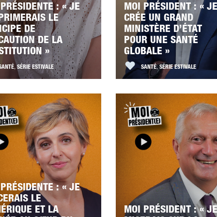
PRÉSIDENTE : « JE
MOI PRÉSIDENT : « J
PRIMERAIS LE
CRÉE UN GRAND
NCIPE DE
MINISTÈRE D’ÉTAT
CAUTION DE LA
POUR UNE SANTÉ
STITUTION »
GLOBALE »
SANTÉ
,
SÉRIE ESTIVALE
SANTÉ
,
SÉRIE ESTIVALE
PRÉSIDENTE : « JE
CERAIS LE
ÉRIQUE ET LA
MOI PRÉSIDENT : « J