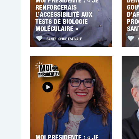
MOI PRÉSIDENTE : « JE
DEM
RENFORCERAIS
GOU
L’ACCESSIBILITÉ AUX
D’A
TESTS DE BIOLOGIE
PRO
MOLÉCULAIRE »
SAN
SANTÉ
,
SÉRIE ESTIVALE
MOI PRÉSIDENTE : « JE