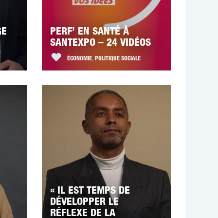
GE
PERF’ EN SANTÉ À
SANTEXPO – 24 VIDÉOS
ÉCONOMIE
,
POLITIQUE SOCIALE
« IL EST TEMPS DE
DÉVELOPPER LE
RÉFLEXE DE LA