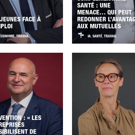
SANTÉ : UNE
MENACE… QUI PEUT
 JEUNES FACE À
REDONNER L’AVANTA
MPLOI
AUX MUTUELLES
ÉCONOMIE
,
TRAVAIL
IA
,
SANTÉ
,
TRAVAIL
VENTION : « LES
REPRISES
SIBILISENT DE