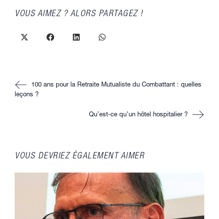
PARTAGER
VOUS AIMEZ ? ALORS PARTAGEZ !
CE
CONTENU
Ouvrir
Ouvrir
Ouvrir
Ouvrir
dans
dans
dans
dans
une
une
une
une
autre
autre
autre
autre
fenêtre
fenêtre
fenêtre
fenêtre
Read
100 ans pour la Retraite Mutualiste du Combattant : quelles
more
articles
leçons ?
Qu’est-ce qu’un hôtel hospitalier ?
VOUS DEVRIEZ ÉGALEMENT AIMER