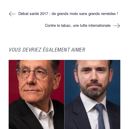
autre
autre
autre
autre
fenêtre
fenêtre
fenêtre
fenêtre
Read
Débat santé 2017 : de grands mots sans grands remèdes !
more
articles
Contre le tabac, une lutte internationale
VOUS DEVRIEZ ÉGALEMENT AIMER