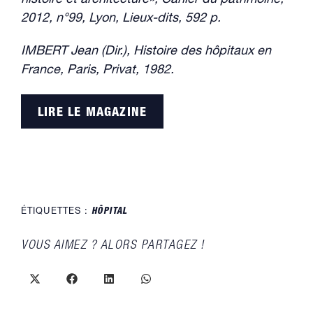
histoire et architecture», Cahier du patrimoine,
2012, n°99, Lyon, Lieux-dits, 592 p.
IMBERT Jean (Dir.), Histoire des hôpitaux en
France, Paris, Privat, 1982.
LIRE LE MAGAZINE
ÉTIQUETTES :
HÔPITAL
PARTAGER
VOUS AIMEZ ? ALORS PARTAGEZ !
CE
CONTENU
Ouvrir
Ouvrir
Ouvrir
Ouvrir
dans
dans
dans
dans
une
une
une
une