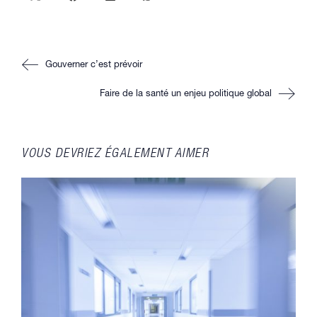
Ouvrir
Ouvrir
Ouvrir
Ouvrir
dans
dans
dans
dans
une
une
une
une
autre
autre
autre
autre
fenêtre
fenêtre
fenêtre
fenêtre
Read
Gouverner c’est prévoir
more
articles
Faire de la santé un enjeu politique global
VOUS DEVRIEZ ÉGALEMENT AIMER