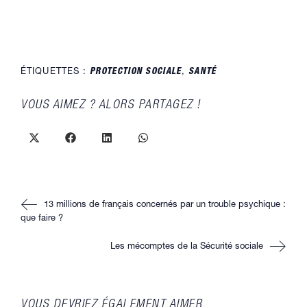
ÉTIQUETTES :
PROTECTION SOCIALE
,
SANTÉ
PARTAGER
VOUS AIMEZ ? ALORS PARTAGEZ !
CE
CONTENU
Ouvrir
Ouvrir
Ouvrir
Ouvrir
dans
dans
dans
dans
une
une
une
une
autre
autre
autre
autre
fenêtre
fenêtre
fenêtre
fenêtre
Read
13 millions de français concernés par un trouble psychique :
more
articles
que faire ?
Les mécomptes de la Sécurité sociale
VOUS DEVRIEZ ÉGALEMENT AIMER