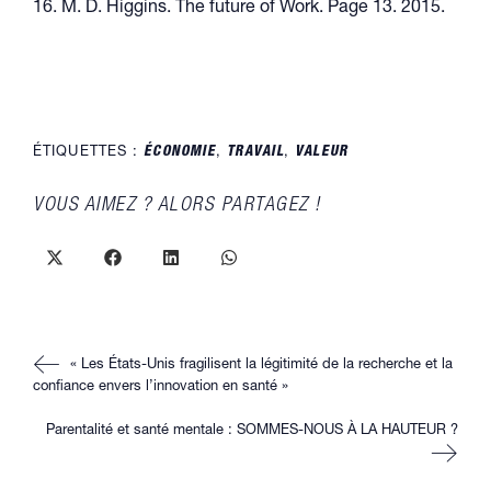
16. M. D. Higgins. The future of Work. Page 13. 2015.
ÉTIQUETTES :
ÉCONOMIE
,
TRAVAIL
,
VALEUR
PARTAGER
VOUS AIMEZ ? ALORS PARTAGEZ !
CE
CONTENU
Ouvrir
Ouvrir
Ouvrir
Ouvrir
dans
dans
dans
dans
une
une
une
une
autre
autre
autre
autre
fenêtre
fenêtre
fenêtre
fenêtre
Read
« Les États-Unis fragilisent la légitimité de la recherche et la
more
articles
confiance envers l’innovation en santé »
Parentalité et santé mentale : SOMMES-NOUS À LA HAUTEUR ?