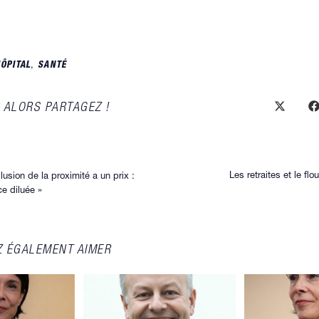
ÔPITAL
,
SANTÉ
 ALORS PARTAGEZ !
PARTAGER
Ouvrir
O
dans
d
une
u
CE
autre
a
fenêtre
f
CONTENU
Les retraites et le flo
illusion de la proximité a un prix :
ce diluée »
Z ÉGALEMENT AIMER