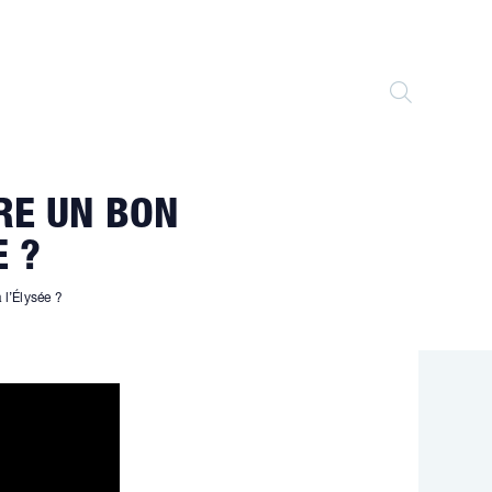
TOGGLE
WEBSITE
RE UN BON
SEARCH
E ?
 l’Élysée ?