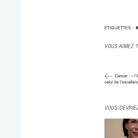
ÉTIQUETTES :
H
VOUS AIMEZ ?
Read
Cancer : « l’
more
articles
celui de l’excellen
VOUS DEVRIE