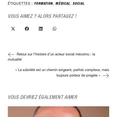
ÉTIQUETTES :
FORMATION
,
MÉDICAL
,
SOCIAL
PARTAGER
VOUS AIMEZ ? ALORS PARTAGEZ !
CE
CONTENU
Ouvrir
Ouvrir
Ouvrir
Ouvrir
dans
dans
dans
dans
une
une
une
une
autre
autre
autre
autre
fenêtre
fenêtre
fenêtre
fenêtre
Read
Retour sur l’histoire d’un acteur social méconnu : la
more
articles
mutualité
« La sobriété est un chemin exigeant, parfois complexe, mais
toujours porteur de progrès »
VOUS DEVRIEZ ÉGALEMENT AIMER