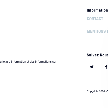
Information
CONTACT
MENTIONS 
Suivez Nou
ulletin d'information et des informations sur
S’ouvre
S’o
dans
da
un
un
nouvel
nou
Copyright 2026 - 
onglet
ong