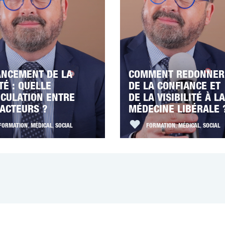
ANCEMENT DE LA
COMMENT REDONNER
TÉ : QUELLE
DE LA CONFIANCE ET
ICULATION ENTRE
DE LA VISIBILITÉ À LA
 ACTEURS ?
MÉDECINE LIBÉRALE 
FORMATION
,
MÉDICAL
,
SOCIAL
FORMATION
,
MÉDICAL
,
SOCIAL