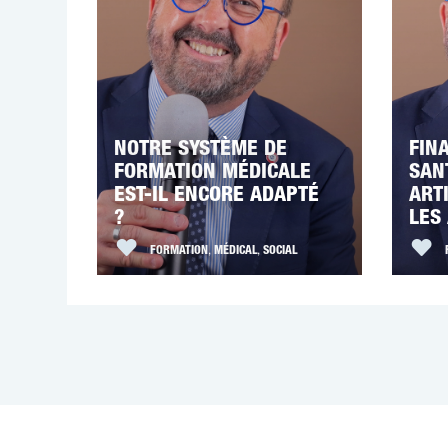
NOTRE SYSTÈME DE
FIN
FORMATION MÉDICALE
SAN
EST-IL ENCORE ADAPTÉ
ART
?
LES
FORMATION
,
MÉDICAL
,
SOCIAL