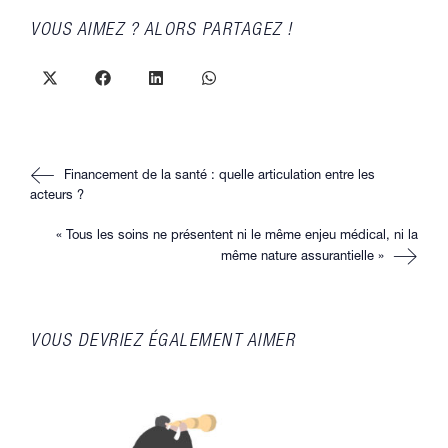
PARTAGER
VOUS AIMEZ ? ALORS PARTAGEZ !
CE
CONTENU
Ouvrir
Ouvrir
Ouvrir
Ouvrir
dans
dans
dans
dans
une
une
une
une
autre
autre
autre
autre
fenêtre
fenêtre
fenêtre
fenêtre
Read
Financement de la santé : quelle articulation entre les
more
articles
acteurs ?
« Tous les soins ne présentent ni le même enjeu médical, ni la
même nature assurantielle »
VOUS DEVRIEZ ÉGALEMENT AIMER