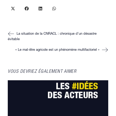
CONTENU
Ouvrir
Ouvrir
Ouvrir
Ouvrir
dans
dans
dans
dans
une
une
une
une
autre
autre
autre
autre
fenêtre
fenêtre
fenêtre
fenêtre
Read
La situation de la CNRACL : chronique d’un désastre
more
articles
évitable
« Le mal-être agricole est un phénomène multifactoriel »
VOUS DEVRIEZ ÉGALEMENT AIMER