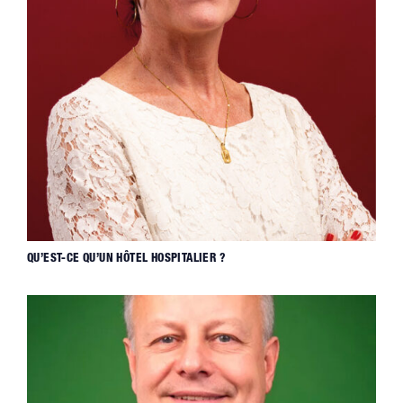
QU’EST-CE QU’UN HÔTEL HOSPITALIER ?