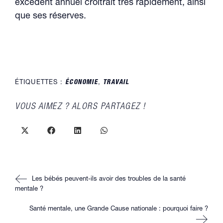
excédent annuel croîtrait très rapidement, ainsi
que ses réserves.
ÉTIQUETTES :
ÉCONOMIE
,
TRAVAIL
PARTAGER
VOUS AIMEZ ? ALORS PARTAGEZ !
CE
CONTENU
Ouvrir
Ouvrir
Ouvrir
Ouvrir
dans
dans
dans
dans
une
une
une
une
autre
autre
autre
autre
fenêtre
fenêtre
fenêtre
fenêtre
Read
Les bébés peuvent-ils avoir des troubles de la santé
more
articles
mentale ?
Santé mentale, une Grande Cause nationale : pourquoi faire ?