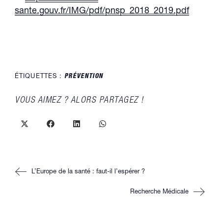
sante.gouv.fr/IMG/pdf/pnsp_2018_2019.pdf
ÉTIQUETTES :
PRÉVENTION
PARTAGER
VOUS AIMEZ ? ALORS PARTAGEZ !
CE
CONTENU
Ouvrir
Ouvrir
Ouvrir
Ouvrir
dans
dans
dans
dans
une
une
une
une
autre
autre
autre
autre
fenêtre
fenêtre
fenêtre
fenêtre
Read
L’Europe de la santé : faut-il l’espérer ?
more
articles
Recherche Médicale