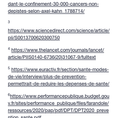
dant-le-confinement-30-000-cancers-non-
depistes-selon-axel-kahn_1788714/
3
https://www.sciencedirect.com/science/article/
pii/S0013700620300750
4
https://www.thelancet.com/journals/lancet/
article/PIIS0140-6736(20)31067-9/fulltext
5
https://www.euractiv.fr/section/sante-modes-
de-vie/interview/plus-de-prevention-
permettrait-de-reduire-les-depenses-de-sante/
6
https://www.performancepublique.budget.gou
v.fr/sites/performance_publique/files/farandole/
ressources/2020/pap/pdf/DPT/DPT2020_preve