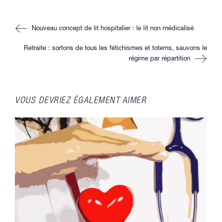
autre
autre
autre
autre
fenêtre
fenêtre
fenêtre
fenêtre
Read
Nouveau concept de lit hospitalier : le lit non médicalisé
more
articles
Retraite : sortons de tous les fétichismes et totems, sauvons le
régime par répartition
VOUS DEVRIEZ ÉGALEMENT AIMER