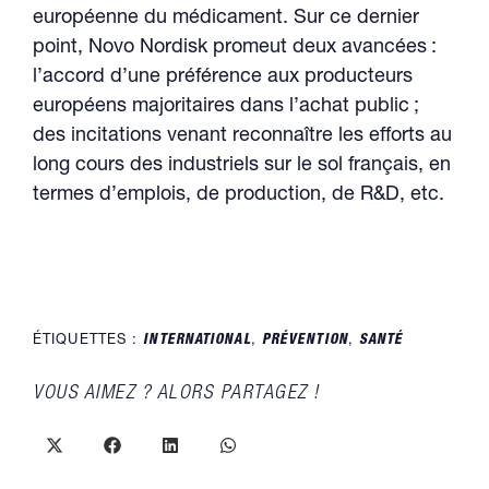
européenne du médicament. Sur ce dernier
point, Novo Nordisk promeut deux avancées :
l’accord d’une préférence aux producteurs
européens majoritaires dans l’achat public ;
des incitations venant reconnaître les efforts au
long cours des industriels sur le sol français, en
termes d’emplois, de production, de R&D, etc.
ÉTIQUETTES :
INTERNATIONAL
,
PRÉVENTION
,
SANTÉ
PARTAGER
VOUS AIMEZ ? ALORS PARTAGEZ !
CE
CONTENU
Ouvrir
Ouvrir
Ouvrir
Ouvrir
dans
dans
dans
dans
une
une
une
une