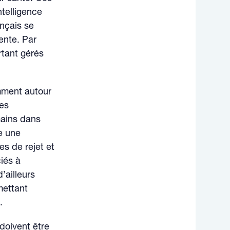
ntelligence
ançais se
ente. Par
rtant gérés
amment autour
tes
mains dans
e une
s de rejet et
ciés à
d’ailleurs
mettant
2
.
doivent être