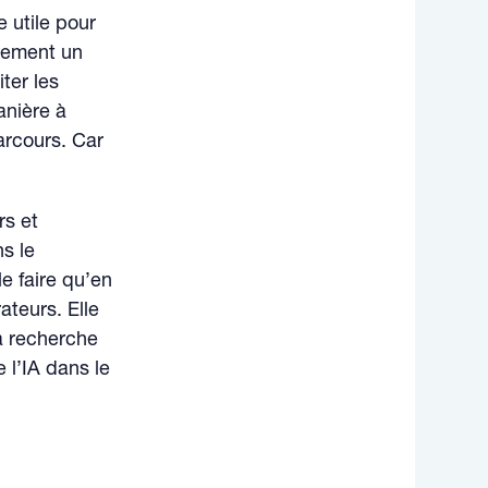
e utile pour
alement un
ter les
anière à
arcours. Car
rs et
ns le
e faire qu’en
ateurs. Elle
La recherche
e l’IA dans le