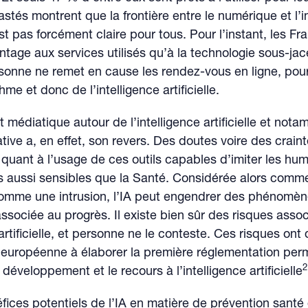
rastés montrent que la frontière entre le numérique et l’i
’est pas forcément claire pour tous. Pour l’instant, les Fr
ntage aux services utilisés qu’à la technologie sous-jac
sonne ne remet en cause les rendez-vous en ligne, pou
hme et donc de l’intelligence artificielle.
médiatique autour de l’intelligence artificielle et not
ative a, en effet, son revers. Des doutes voire des crain
quant à l’usage de ces outils capables d’imiter les hu
 aussi sensibles que la Santé. Considérée alors comm
mme une intrusion, l’IA peut engendrer des phénomène
associée au progrès. Il existe bien sûr des risques asso
 artificielle, et personne ne le conteste. Ces risques ont 
n européenne à élaborer la première réglementation per
développement et le recours à l’intelligence artificielle
fices potentiels de l’IA en matière de prévention santé 