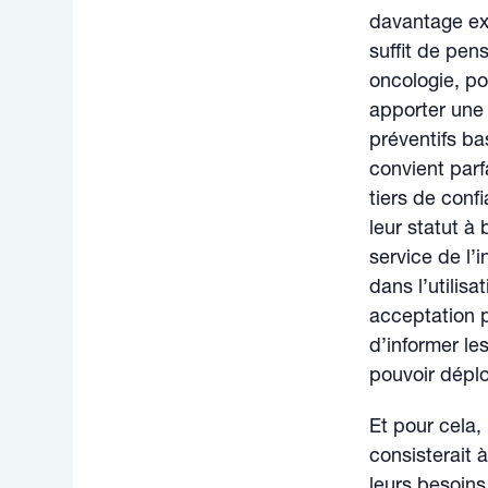
davantage exp
suffit de pe
oncologie, po
apporter une 
préventifs bas
convient parf
tiers de conf
leur statut à
service de l’i
dans l’utilisa
acceptation p
d’informer les
pouvoir déplo
Et pour cela,
consisterait 
leurs besoins