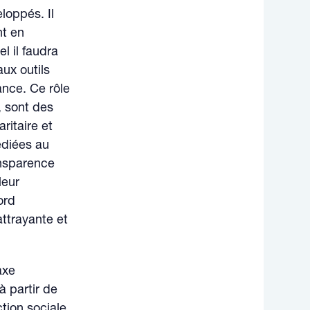
loppés. Il
nt en
l il faudra
ux outils
iance. Ce rôle
, sont des
ritaire et
édiées au
ransparence
leur
ord
attrayante et
axe
à partir de
tion sociale