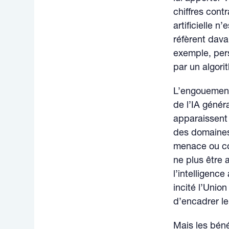
chiffres cont
artificielle n
réfèrent dava
exemple, per
par un algorit
L’engouement 
de l’IA génér
apparaissent 
des domaines
menace ou co
ne plus être 
l’intelligence
incité l’Unio
d’encadrer le 
Mais les béné