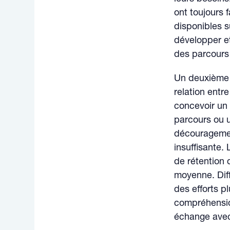
ont toujours 
disponibles su
développer e
des parcours
Un deuxième a
relation entre
concevoir un s
parcours ou u
découragemen
insuffisante.
de rétention 
moyenne. Diff
des efforts p
compréhensio
échange avec 