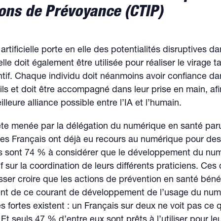
ions de Prévoyance (CTIP)
 artificielle porte en elle des potentialités disruptives d
elle doit également être utilisée pour réaliser le virage 
ntif. Chaque individu doit néanmoins avoir confiance da
ls et doit être accompagné dans leur prise en main, afi
illeure alliance possible entre l’IA et l’humain.
te menée par la délégation du numérique en santé paru
es Français ont déjà eu recours au numérique pour des
ils sont 74 % à considérer que le développement du nu
if sur la coordination de leurs différents praticiens. Ces 
isser croire que les actions de prévention en santé bénéf
t de ce courant de développement de l’usage du num
s fortes existent : un Français sur deux ne voit pas ce q
 Et seuls 47 % d’entre eux sont prêts à l’utiliser pour l