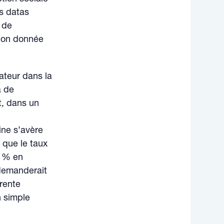
es datas
t de
sion donnée
tateur dans la
à de
et, dans un
ne s’avère
 que le taux
1 % en
 demanderait
arente
n simple