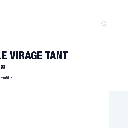
TOGGLE
WEBSITE
LE VIRAGE TANT
SEARCH
 »
éventif »