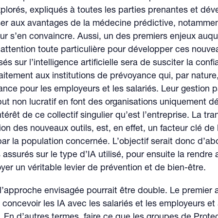
lorés, expliqués à toutes les parties prenantes et déve
nser aux avantages de la médecine prédictive, notamme
ur s’en convaincre. Aussi, un des premiers enjeux auque
attention toute particulière pour développer ces nouvea
és sur l’intelligence artificielle sera de susciter la conf
aitement aux institutions de prévoyance qui, par nature
iance pour les employeurs et les salariés. Leur gestion pa
 but non lucratif en font des organisations uniquement d
ntérêt de ce collectif singulier qu’est l’entreprise. La t
tion des nouveaux outils, est, en effet, un facteur clé de 
ar la population concernée. L’objectif serait donc d’ab
 assurés sur le type d’IA utilisé, pour ensuite la rendre 
yer un véritable levier de prévention et de bien-être.
 l’approche envisagée pourrait être double. Le premier 
à concevoir les IA avec les salariés et les employeurs et 
. En d’autres termes, faire ce que les groupes de Protec