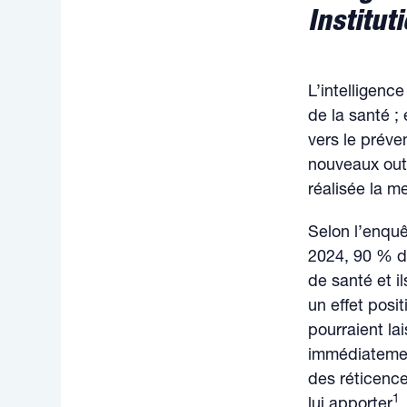
Institut
L’intelligence
de la santé ; 
vers le préve
nouveaux outi
réalisée la me
Selon l’enquê
2024, 90 % d
de santé et 
un effet posit
pourraient la
immédiatemen
des réticence
1
lui apporter
.