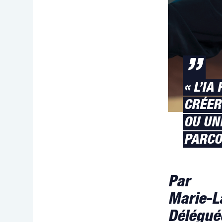
”
« L’I
CRÉER
OU UN
PARCO
Par
Marie-L
Délégué