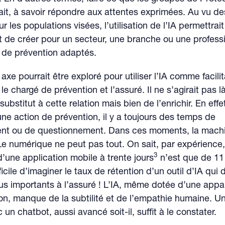
fait, à savoir répondre aux attentes exprimées. Au vu d
r les populations visées, l’utilisation de l’IA permettrai
t de créer pour un secteur, une branche ou une profes
 de prévention adaptés.
xe pourrait être exploré pour utiliser l’IA comme facili
 le chargé de prévention et l’assuré. Il ne s’agirait pas l
ubstitut à cette relation mais bien de l’enrichir. En eff
ne action de prévention, il y a toujours des temps de
t ou de questionnement. Dans ces moments, la machi
 Le numérique ne peut pas tout. On sait, par expérience,
3
d’une application mobile à trente jours
n’est que de 1
icile d’imaginer le taux de rétention d’un outil d’IA qui
lus importants à l’assuré ! L’IA, même dotée d’une app
n, manque de la subtilité et de l’empathie humaine. U
un chatbot, aussi avancé soit-il, suffit à le constater.