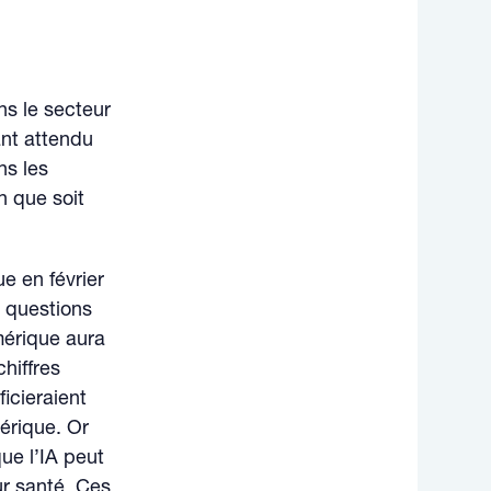
ans le secteur
tant attendu
ns les
n que soit
e en février
 questions
mérique aura
chiffres
icieraient
érique. Or
ue l’IA peut
eur santé. Ces