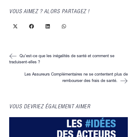
PARTAGER
VOUS AIMEZ ? ALORS PARTAGEZ !
CE
CONTENU
Ouvrir
Ouvrir
Ouvrir
Ouvrir
dans
dans
dans
dans
une
une
une
une
autre
autre
autre
autre
fenêtre
fenêtre
fenêtre
fenêtre
Read
Qu’est-ce que les inégalités de santé et comment se
more
articles
traduisent-elles ?
Les Assureurs Complémentaires ne se contentent plus de
rembourser des frais de santé.
VOUS DEVRIEZ ÉGALEMENT AIMER