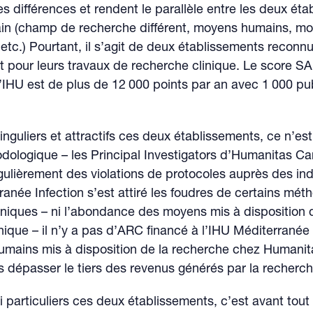
ces différences et rendent le parallèle entre les deux ét
ain (champ de recherche différent, moyens humains, m
etc.) Pourtant, il s’agit de deux établissements reconn
 pour leurs travaux de recherche clinique. Le score 
IHU est de plus de 12 000 points par an avec 1 000 pub
inguliers et attractifs ces deux établissements, ce n’est
dologique – les Principal Investigators d’Humanitas C
ulièrement des violations de protocoles auprès des indu
ranée Infection s’est attiré les foudres de certains mét
iniques – ni l’abondance des moyens mis à disposition 
nique – il n’y a pas d’ARC financé à l’IHU Méditerranée 
umains mis à disposition de la recherche chez Humanit
 dépasser le tiers des revenus générés par la recherch
i particuliers ces deux établissements, c’est avant tout 