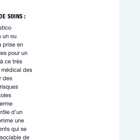
E SOINS :
stico
à un ou
a prise en
les pour un
à ce très
s médical des
r des
 risques
coles
 terme
trôle d’un
 comme une
ients qui se
ssociable de