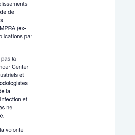
ablissements
ode de
us
SAMPRA (ex-
lications par
 pas la
ancer Center
striels et
hodologistes
de la
Infection et
as ne
e.
la volonté