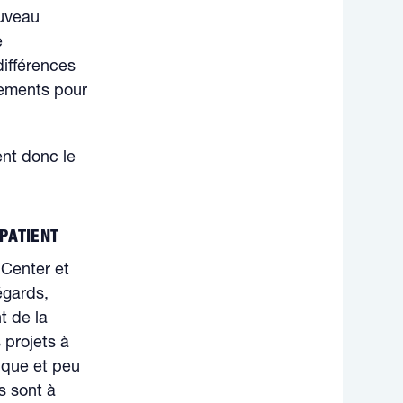
ouveau
e
différences
sements pour
ent donc le
PATIENT
 Center et
égards,
t de la
 projets à
ique et peu
s sont à