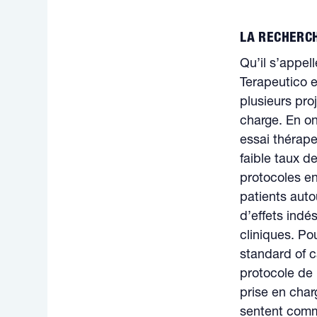
LA RECHERCH
Qu’il s’appel
Terapeutico e
plusieurs pro
charge. En on
essai thérape
faible taux d
protocoles en
patients auto
d’effets indé
cliniques. Pou
standard of ca
protocole de
prise en charg
sentent comme