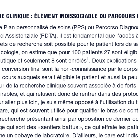
E CLINIQUE : ÉLÉMENT INDISSOCIABLE DU PARCOURS D
le Plan personnalisé de soins (PPS) ou Percorso Diagno
d Assistenziale (PDTA), il est fondamental que l’accès 
jets de recherche soit possible pour le patient lors de s
cologie, on estime que pour 100 patients 27 sont éligib
1
utique et seulement 8 sont enrôlés
. Deux explications 
e conversion final sont la non-connaissance par le corp
 cours auxquels serait éligible le patient et aussi la peu
ur de la recherche clinique souvent associée à de forts
sirables, et qui refusent donc de rentrer dans des proto
r aller plus loin, je suis même opposé à l’utilisation du
re, qui est souvent utilisé pour qualifier le bras de con
 recherche présentant ainsi par opposition ce dernier
e qui sort des « sentiers battus », ce qui effraie les pat
 un cobaye de laboratoire. D’ailleurs, le care est indi