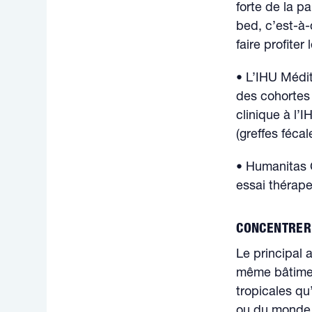
forte de la p
bed, c’est-à-
faire profiter
• L’IHU Médit
des cohortes 
clinique à l’
(greffes féca
• Humanitas 
essai thérap
CONCENTRER 
Le principal 
même bâtiment
tropicales qu
ou du monde 