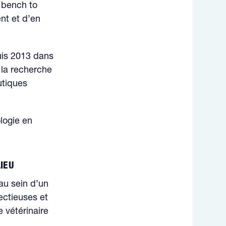
m bench to
nt et d’en
uis 2013 dans
 la recherche
utiques
logie en
IEU
 au sein d’un
ectieuses et
 vétérinaire