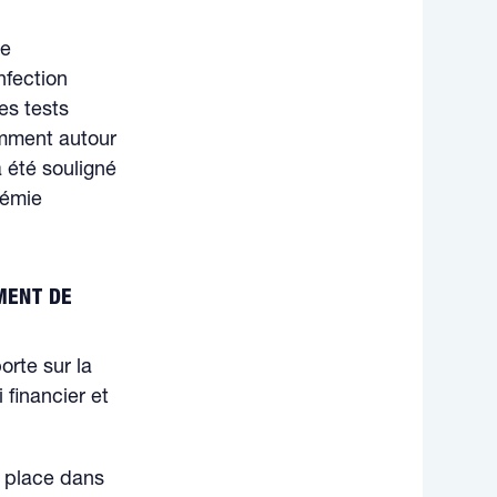
ie
nfection
es tests
emment autour
 été souligné
démie
MENT DE
orte sur la
 financier et
a place dans