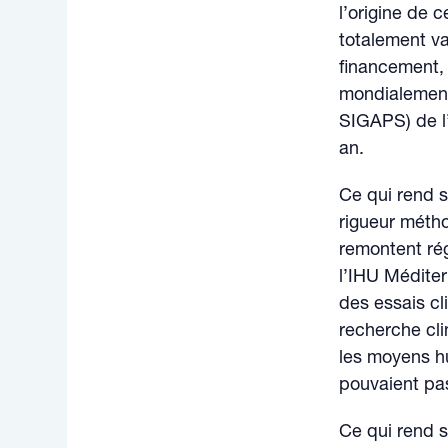
l’origine de 
totalement v
financement, 
mondialement
SIGAPS) de l’
an.
Ce qui rend s
rigueur métho
remontent rég
l’IHU Méditer
des essais cl
recherche cli
les moyens h
pouvaient pas
Ce qui rend s