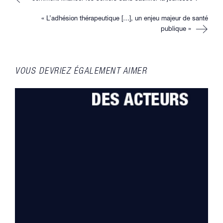
more
articles
« L’adhésion thérapeutique […], un enjeu majeur de santé
publique »
VOUS DEVRIEZ ÉGALEMENT AIMER