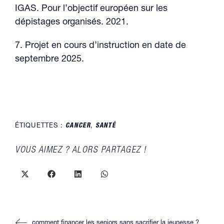
IGAS. Pour l’objectif européen sur les
dépistages organisés. 2021.
7. Projet en cours d’instruction en date de
septembre 2025.
ÉTIQUETTES :
CANCER
,
SANTÉ
PARTAGER
VOUS AIMEZ ? ALORS PARTAGEZ !
CE
CONTENU
Ouvrir
Ouvrir
Ouvrir
Ouvrir
dans
dans
dans
dans
une
une
une
une
autre
autre
autre
autre
fenêtre
fenêtre
fenêtre
fenêtre
Read
comment financer les seniors sans sacrifier la jeunesse ?