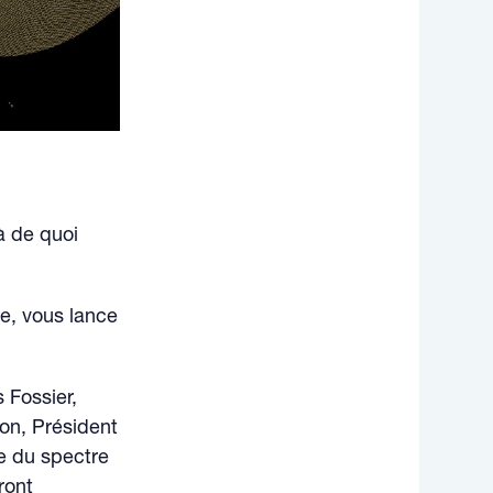
à de quoi
le, vous lance
 Fossier,
on, Président
le du spectre
ront