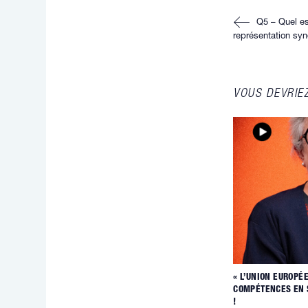
Read
Q5 – Quel est
more
articles
représentation syn
VOUS DEVRIE
« L’UNION EUROPÉ
COMPÉTENCES EN S
!