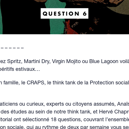
 – – – – – –
z Spritz, Martini Dry, Virgin Mojito ou Blue Lagoon voil
éritifs estivaux…
n famille, le CRAPS, le think tank de la Protection socia
aticiens ou curieux, experts ou citoyens assumés, Anaïs
des études au sein de notre think tank, et Hervé Chapr
torial ont sélectionné 18 questions, couvrant l’ensemb
ion sociale, qui au rythme de deux par semaine vous se