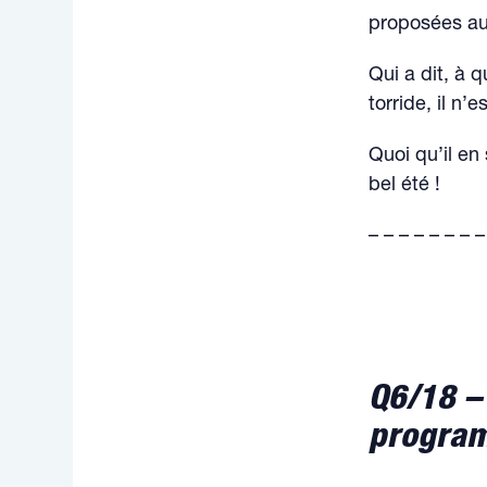
proposées au 
Qui a dit, à 
torride, il n’
Quoi qu’il en
bel été !
– – – – – – – –
Q6/18 – Q
program