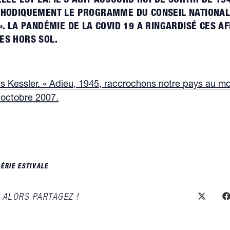
LLE EST LÀ. IL S’AGIT AUJOURD’HUI DE SORTIR DE 194
THODIQUEMENT LE PROGRAMME DU CONSEIL NATIONAL
». LA PANDÉMIE DE LA COVID 19 A RINGARDISÉ CES A
ES HORS SOL.
s Kessler. « Adieu, 1945, raccrochons notre pays au m
 octobre 2007.
ÉRIE ESTIVALE
 ALORS PARTAGEZ !
PARTAGER
Ouvrir
O
dans
d
une
u
CE
autre
a
fenêtre
f