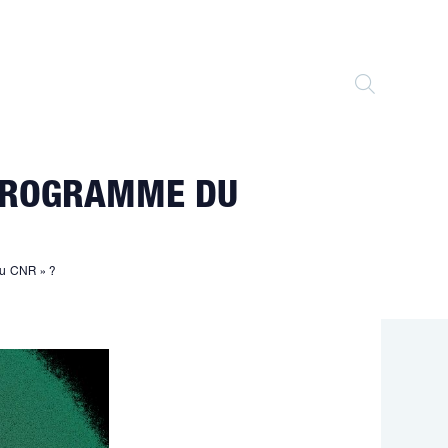
TOGGLE
WEBSITE
E PROGRAMME DU
SEARCH
 du CNR » ?