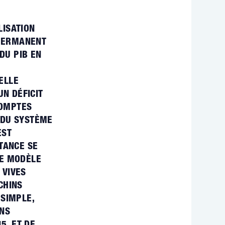
LISATION
 PERMANENT
DU PIB EN
ELLE
N DÉFICIT
COMPTES
 DU SYSTÈME
EST
STANCE SE
LE MODÈLE
 VIVES
CHINS
 SIMPLE,
ANS