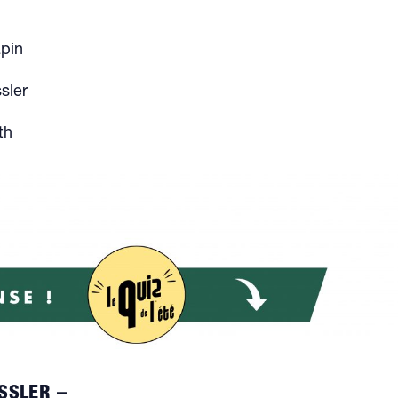
apin
sler
th
SSLER –