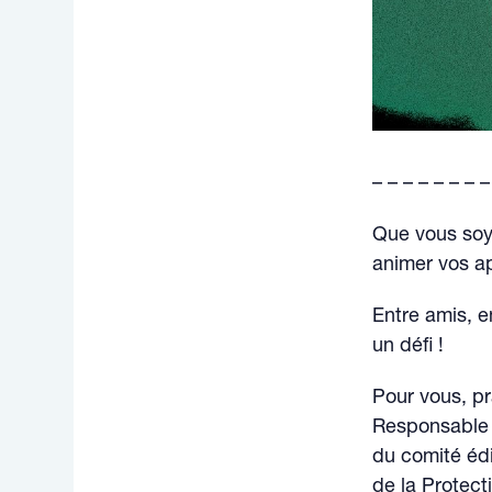
– – – – – – – –
Que vous soye
animer vos ap
Entre amis, e
un défi !
Pour vous, pr
Responsable 
du comité édi
de la Protect