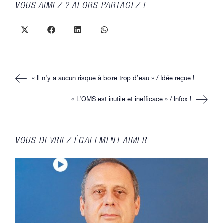
PARTAGER
VOUS AIMEZ ? ALORS PARTAGEZ !
CE
CONTENU
Ouvrir
Ouvrir
Ouvrir
Ouvrir
dans
dans
dans
dans
une
une
une
une
autre
autre
autre
autre
fenêtre
fenêtre
fenêtre
fenêtre
Read
« Il n’y a aucun risque à boire trop d’eau » / Idée reçue !
more
articles
« L’OMS est inutile et inefficace » / Infox !
VOUS DEVRIEZ ÉGALEMENT AIMER