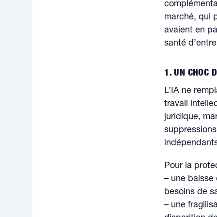
complémentai
marché, qui p
avaient en pa
santé d’entre
1. UN CHOC 
L’IA ne remp
travail intell
juridique, ma
suppressions
indépendants
Pour la prote
– une baisse 
besoins de s
– une fragili