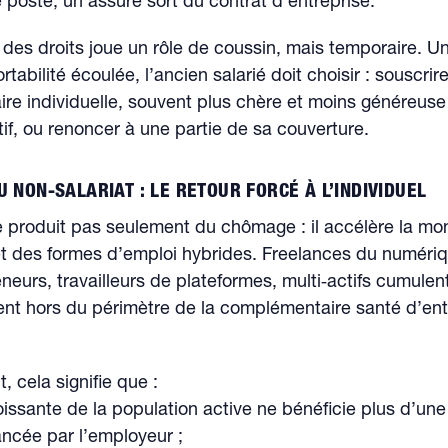
e poste, un assuré sort du contrat d’entreprise.
é des droits joue un rôle de coussin, mais temporaire. Un
tabilité écoulée, l’ancien salarié doit choisir : souscrir
re individuelle, souvent plus chère et moins généreus
tif, ou renoncer à une partie de sa couverture.
U NON-SALARIAT : LE RETOUR FORCÉ À L’INDIVIDUEL
e produit pas seulement du chômage : il accélère la mo
et des formes d’emploi hybrides. Freelances du numéri
neurs, travailleurs de plateformes, multi‑actifs cumulen
ent hors du périmètre de la complémentaire santé d’ent
 cela signifie que :
oissante de la population active ne bénéficie plus d’un
nancée par l’employeur ;