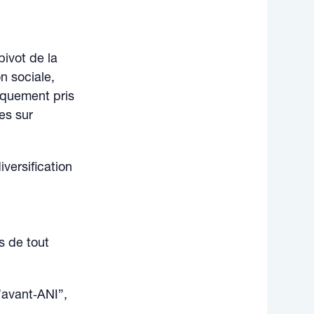
pivot de la
n sociale,
giquement pris
es sur
iversification
,
s de tout
’avant‑ANI”,