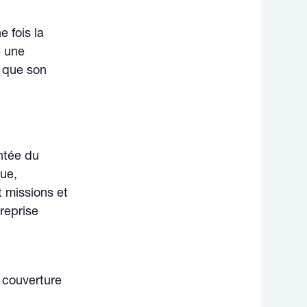
e fois la
e une
e que son
ntée du
que,
t missions et
reprise
e couverture