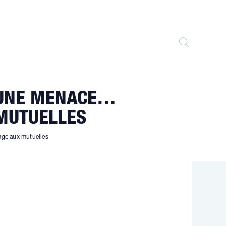
TOGGLE
WEBSITE
: UNE MENACE…
SEARCH
 MUTUELLES
age aux mutuelles