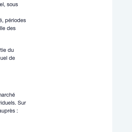
el, sous
té, périodes
lle des
tie du
duel de
 marché
iduels. Sur
auprès :