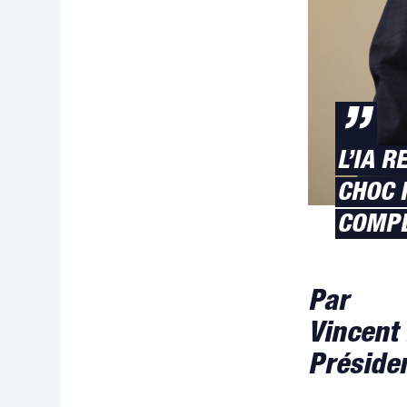
”
L’IA 
CHOC 
COMPL
Par
Vincent
Préside