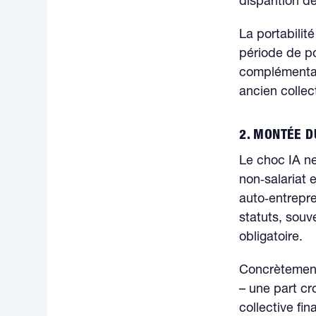
disparition d
La portabilit
période de por
complémentai
ancien collec
2. MONTÉE D
Le choc IA n
non‑salariat 
auto‑entrepre
statuts, souv
obligatoire.
Concrètement,
– une part cr
collective fi