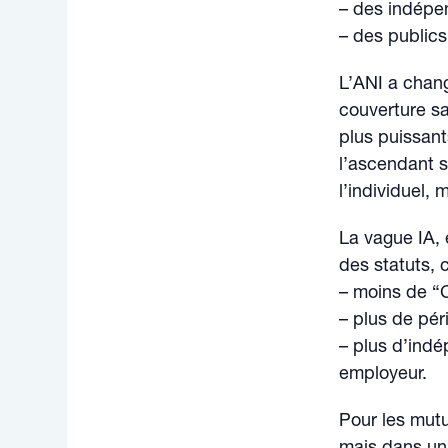
– des indépen
– des public
L’ANI a chang
couverture sa
plus puissant
l’ascendant s
l’individuel, 
La vague IA, e
des statuts, 
– moins de “C
– plus de péri
– plus d’indé
employeur.
Pour les mutu