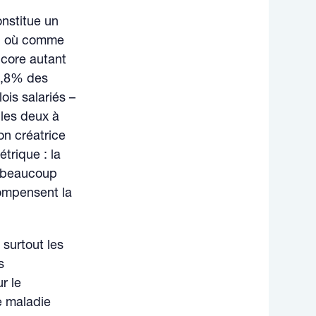
onstitue un
e, où comme
ncore autant
3,8% des
ois salariés –
 les deux à
on créatrice
trique : la
nt beaucoup
compensent la
 surtout les
s
r le
ce maladie