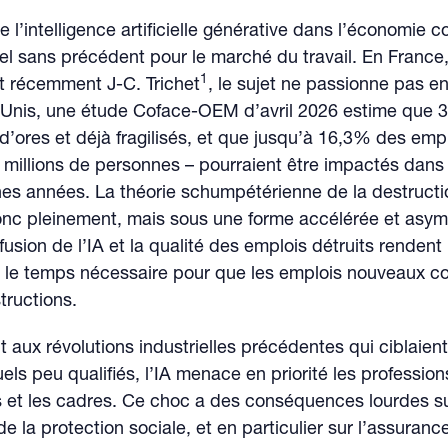
e l’intelligence artificielle générative dans l’économie c
rel sans précédent pour le marché du travail. En Franc
1
t récemment J-C. Trichet
, le sujet ne passionne pas e
-Unis, une étude Coface-OEM d’avril 2026 estime que 
d’ores et déjà fragilisés, et que jusqu’à 16,3% des empl
5 millions de personnes – pourraient être impactés dans
es années. La théorie schumpétérienne de la destructi
nc pleinement, mais sous une forme accélérée et asymé
ffusion de l’IA et la qualité des emplois détruits rende
in le temps nécessaire pour que les emplois nouveaux 
tructions.
 aux révolutions industrielles précédentes qui ciblaient
ls peu qualifiés, l’IA menace en priorité les profession
es et les cadres. Ce choc a des conséquences lourdes su
e la protection sociale, et en particulier sur l’assuran