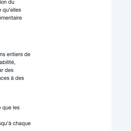
ion du
 qu’elles
lémentaire
ns entiers de
abilité,
ar des
nces à des
e que les
uisqu’à chaque