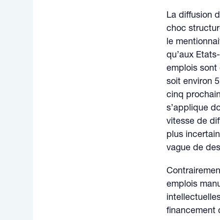
La diffusion d
choc structu
le mentionnai
qu’aux Etats
emplois sont 
soit environ 
cinq prochain
s’applique do
vitesse de di
plus incerta
vague de des
Contrairement
emplois manue
intellectuell
financement d