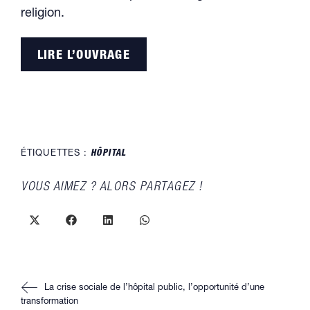
religion.
LIRE L’OUVRAGE
ÉTIQUETTES :
HÔPITAL
PARTAGER
VOUS AIMEZ ? ALORS PARTAGEZ !
CE
CONTENU
Ouvrir
Ouvrir
Ouvrir
Ouvrir
dans
dans
dans
dans
une
une
une
une
autre
autre
autre
autre
fenêtre
fenêtre
fenêtre
fenêtre
Read
La crise sociale de l’hôpital public, l’opportunité d’une
more
articles
transformation