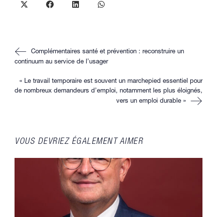
Ouvrir
Ouvrir
Ouvrir
Ouvrir
dans
dans
dans
dans
une
une
une
une
autre
autre
autre
autre
fenêtre
fenêtre
fenêtre
fenêtre
Read
Complémentaires santé et prévention : reconstruire un
more
articles
continuum au service de l’usager
« Le travail temporaire est souvent un marchepied essentiel pour
de nombreux demandeurs d’emploi, notamment les plus éloignés,
vers un emploi durable »
VOUS DEVRIEZ ÉGALEMENT AIMER