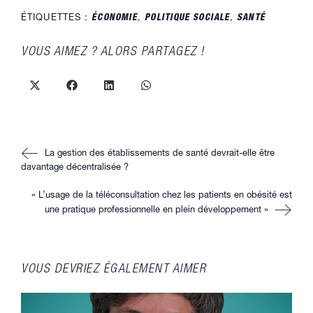
ÉTIQUETTES :
ÉCONOMIE
,
POLITIQUE SOCIALE
,
SANTÉ
PARTAGER
VOUS AIMEZ ? ALORS PARTAGEZ !
CE
CONTENU
Ouvrir
Ouvrir
Ouvrir
Ouvrir
dans
dans
dans
dans
une
une
une
une
autre
autre
autre
autre
fenêtre
fenêtre
fenêtre
fenêtre
Read
La gestion des établissements de santé devrait-elle être
more
articles
davantage décentralisée ?
« L’usage de la téléconsultation chez les patients en obésité est
une pratique professionnelle en plein développement »
VOUS DEVRIEZ ÉGALEMENT AIMER