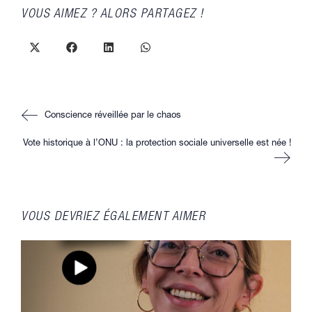
PARTAGER
VOUS AIMEZ ? ALORS PARTAGEZ !
CE
CONTENU
Ouvrir
Ouvrir
Ouvrir
Ouvrir
dans
dans
dans
dans
une
une
une
une
autre
autre
autre
autre
fenêtre
fenêtre
fenêtre
fenêtre
Read
Conscience réveillée par le chaos
more
articles
Vote historique à l’ONU : la protection sociale universelle est née !
VOUS DEVRIEZ ÉGALEMENT AIMER