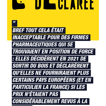
”
BREF TOUT CELA ÉTAIT
INACCEPTABLE POUR DES FIRMES
PHARMACEUTIQUES QUI SE
TROUVAIENT EN POSITION DE FORCE
: ELLES DÉCIDÈRENT EN 2021 DE
SORTIR DU BOIS ET DÉCLARÈRENT
QU’ELLES NE FOURNIRAIENT PLUS
CERTAINS PAYS EUROPÉENS (ET EN
PARTICULIER LA FRANCE) SI LES
PRIX N’ÉTAIENT PAS
CONSIDÉRABLEMENT REVUS À LA