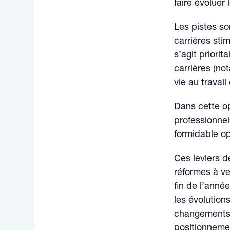
faire évoluer
Les pistes s
carrières sti
s’agit priorit
carrières (no
vie au travai
Dans cette op
professionne
formidable op
Ces leviers d
réformes à ve
fin de l’anné
les évolution
changements 
positionnemen