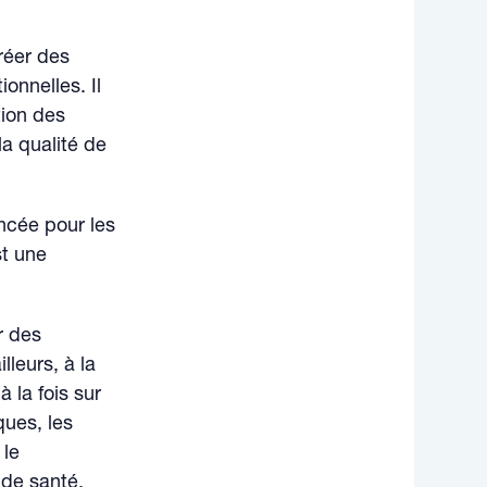
réer des
onnelles. Il
tion des
a qualité de
ancée pour les
st une
r des
leurs, à la
 la fois sur
ques, les
 le
 de santé.