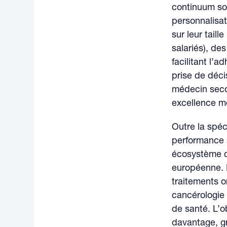
continuum soi
personnalisat
sur leur tail
salariés), de
facilitant l’a
prise de déc
médecin secon
excellence mé
Outre la spéc
performance 
écosystème c
européenne. 
traitements o
cancérologie 
de santé. L’o
davantage, g