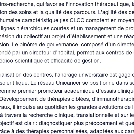
ns-recherche, qui favorise l’innovation thérapeutique, l
ion des soins et la qualité des parcours. L’agilité des 
le humaine caractéristique (les CLCC comptent en moye
s lignes hiérarchiques courtes et un management de pro
dhésion du collectif au projet d’établissement et une réac
ision. Le binôme de gouvernance, composé d’un directe
dé par un directeur d’hôpital, permet aux centres de c
dico-scientifique et efficacité de gestion.
ialisation des centres, l’ancrage universitaire est gage 
scientifique.
Le réseau Unicancer
se positionne dans s
omme premier promoteur académique d’essais cliniques
Développement de thérapies ciblées, d’immunothérapi
raux, il impulse au quotidien les grandes évolutions de 
à travers la recherche clinique, translationnelle et sur 
bjectif est clair : diagnostiquer plus précocement et gué
râce à des thérapies personnalisées, adaptées aux cara