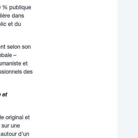
00 % publique
lière dans
lic et du
nt selon son
obale –
humaniste et
ssionnels des
 et
 original et
 sur une
 autour d’un