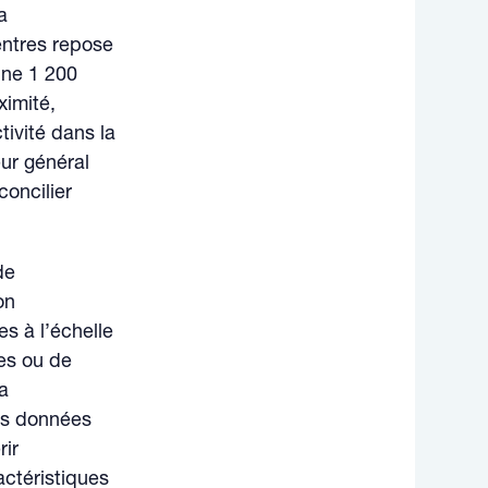
a
centres repose
nne 1 200
ximité,
tivité dans la
ur général
oncilier
de
on
 à l’échelle
es ou de
la
les données
rir
ctéristiques