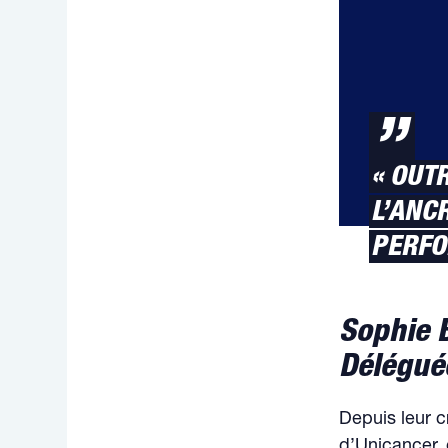
”
« OUT
L’ANC
PERFO
Sophie 
Délégué
Depuis leur c
d’Unicancer, 