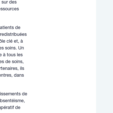
 sur des
ressources
patients de
redistribuées
le clé et, à
es soins. Un
 à tous les
es de soins,
enaires, ils
entres, dans
lissements de
 absentéisme,
mpératif de