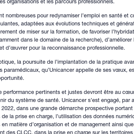
 les organisations et les parcours professionnels.
ont nombreuses pour redynamiser l’emploi en santé et c
mulantes, adaptées aux évolutions techniques et générati
airement de miser sur la formation, de favoriser l’hybrida
tamment dans le domaine de la recherche), d’améliorer l
l et d’œuvrer pour la reconnaissance professionnelle.
tique, la poursuite de l’implantation de la pratique av
ls paramédicaux, qu’Unicancer appelle de ses vœux, e
portunité.
e performance pertinents et justes devront être au cœu
nir du système de santé. Unicancer s’est engagé, par ail
e 2022, dans une grande démarche prospective portant à
s de la prise en charge, l’utilisation des données numéri
en matière d’organisation et de management ainsi que
t des CLCC, dans la prise en charge sur les territoires