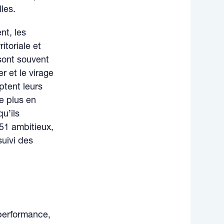
les.
nt, les
itoriale et
 sont souvent
r et le virage
ptent leurs
e plus en
u’ils
 51 ambitieux,
suivi des
 performance,