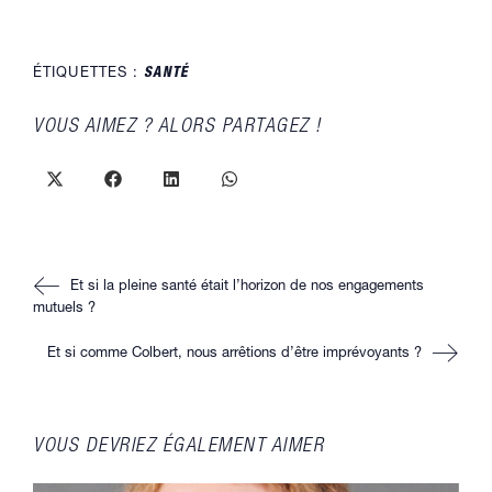
ÉTIQUETTES :
SANTÉ
PARTAGER
VOUS AIMEZ ? ALORS PARTAGEZ !
CE
CONTENU
Ouvrir
Ouvrir
Ouvrir
Ouvrir
dans
dans
dans
dans
une
une
une
une
autre
autre
autre
autre
fenêtre
fenêtre
fenêtre
fenêtre
Read
Et si la pleine santé était l’horizon de nos engagements
more
articles
mutuels ?
Et si comme Colbert, nous arrêtions d’être imprévoyants ?
VOUS DEVRIEZ ÉGALEMENT AIMER