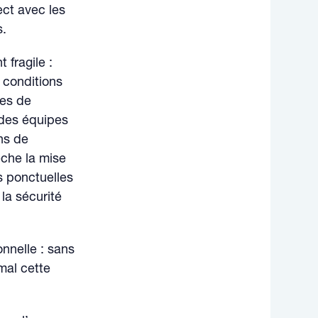
ect avec les
s.
 fragile :
 conditions
ves de
é des équipes
ans de
che la mise
s ponctuelles
 la sécurité
onnelle : sans
mal cette