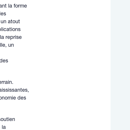
ant la forme
les
 un atout
lications
la reprise
lle, un
 des
rrain.
aississantes,
utonomie des
soutien
 la