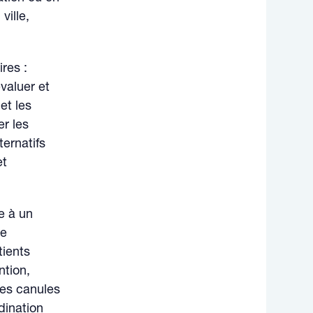
ville,
res :
évaluer et
et les
er les
ernatifs
et
e à un
de
tients
ntion,
les canules
dination