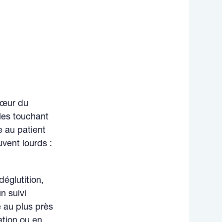
cœur du
les touchant
e au patient
vent lourds :
déglutition,
n suivi
e au plus près
ation ou en