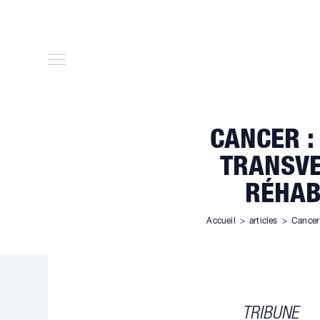
Skip
to
content
CANCER :
TRANSVE
RÉHAB
Accueil
>
articles
>
Cancer 
TRIBUNE