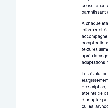
consultation 
garantissant 
À chaque étap
informer et éd
accompagner l
complications
textures alim
après larynge
adaptations 
Les évolution
élargissemen
prescription,
atteints de c
d’adapter pui
ou les laryng