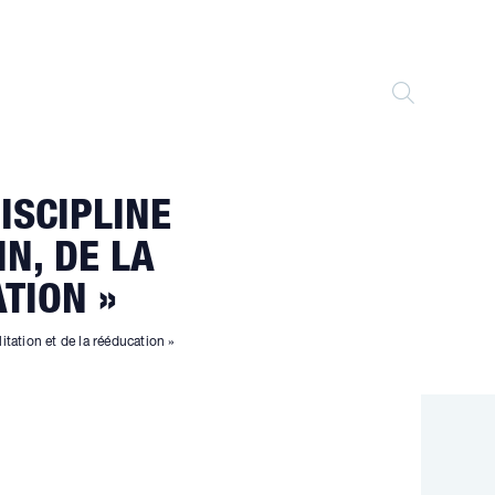
TOGGLE
WEBSITE
ISCIPLINE
SEARCH
N, DE LA
TION »
litation et de la rééducation »