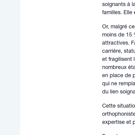
soignants à la
familles. Ell
Or, malgré ce
moins de 15 
attractives. 
carrière, stat
et fragilisen
nombreux éta
en place de p
qui ne remplac
du lien soign
Cette situatio
orthophoniste
expertise et 