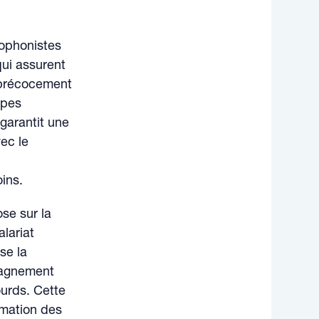
hophonistes
qui assurent
e précocement
ipes
 garantit une
ec le
oins.
ose sur la
lariat
se la
pagnement
ourds. Cette
rmation des