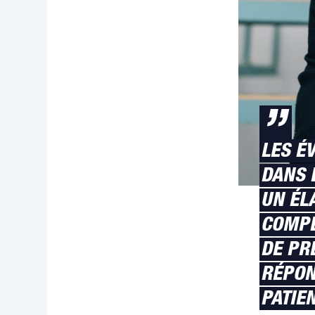
”
LES É
DANS 
UN ÉL
COMPÉ
DE PR
RÉPON
PATIE