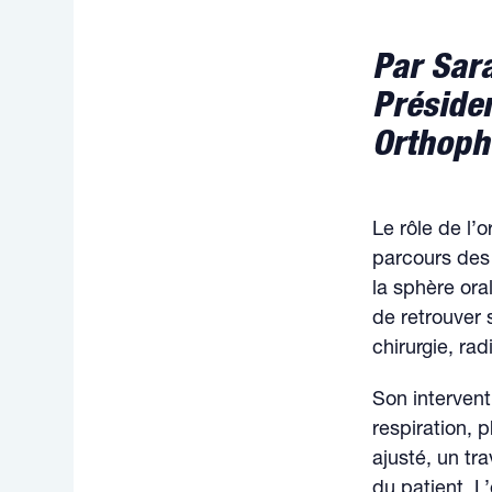
Par Sar
Présiden
Orthoph
Le rôle de l’
parcours des
la sphère ora
de retrouver 
chirurgie, ra
Son interventi
respiration, 
ajusté, un tr
du patient. L