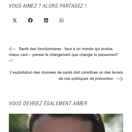
PARTAGER
VOUS AIMEZ ? ALORS PARTAGEZ !
CE
CONTENU
Ouvrir
Ouvrir
Ouvrir
Ouvrir
dans
dans
dans
dans
une
une
une
une
autre
autre
autre
autre
fenêtre
fenêtre
fenêtre
fenêtre
Read
Santé des fonctionnaires : face à un monde qui évolue,
more
articles
mieux vaut « penser le changement que changer le pansement*
» !
L’exploitation des données de santé doit constituer un des leviers
de nos politiques de prévention
VOUS DEVRIEZ ÉGALEMENT AIMER