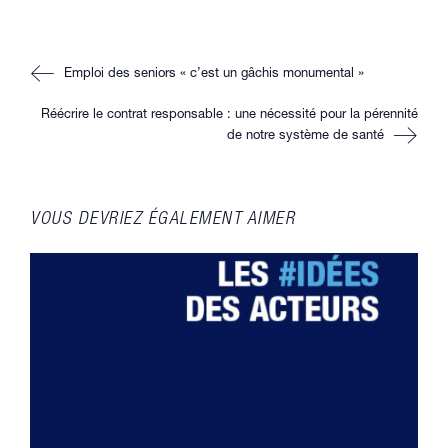
une
une
une
une
autre
autre
autre
autre
fenêtre
fenêtre
fenêtre
fenêtre
Read
Emploi des seniors « c’est un gâchis monumental »
more
articles
Réécrire le contrat responsable : une nécessité pour la pérennité
de notre système de santé
VOUS DEVRIEZ ÉGALEMENT AIMER