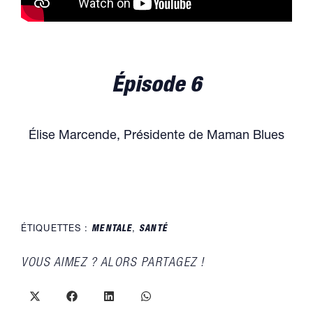
Épisode 6
Élise Marcende, Présidente de Maman Blues
ÉTIQUETTES :
MENTALE
,
SANTÉ
PARTAGER
VOUS AIMEZ ? ALORS PARTAGEZ !
CE
CONTENU
Ouvrir
Ouvrir
Ouvrir
Ouvrir
dans
dans
dans
dans