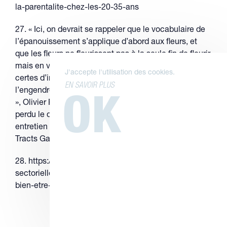
la-parentalite-chez-les-20-35-ans
27. « Ici, on devrait se rappeler que le vocabulaire de
l’épanouissement s’applique d’abord aux fleurs, et
que les fleurs ne fleurissent pas à la seule fin de fleurir,
mais en vue de la fructification. Les êtres humains ont
J'accepte l'utilisation des cookies.
certes d’innombrables façons de fructifier. Mais
EN SAVOIR PLUS
l’engendrement en fait partie, comme pour tout vivant
OK
», Olivier Rey, « Défécondité, pourquoi nous avons
perdu le désir de la vie », Le Figaro 29 octobre 2025 ;
entretien sur « Défécondité, ses raisons, sa déraison »
Tracts Gallimard, octobre 2025
28. https://www.teamfrance-export.fr/infos-
sectorielles/29149/29149-favoriser-la-natalite-et-le-
bien-etre-maternel-les-maternites-post-partum