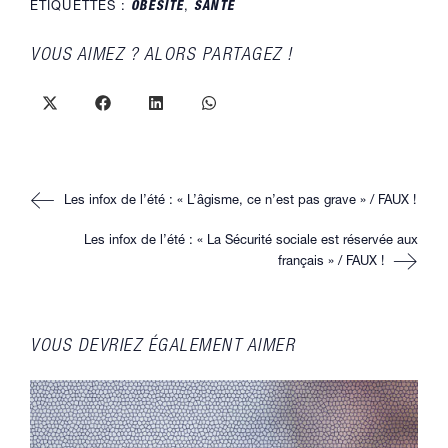
ÉTIQUETTES :
OBÉSITÉ
,
SANTÉ
PARTAGER
VOUS AIMEZ ? ALORS PARTAGEZ !
CE
CONTENU
Ouvrir
Ouvrir
Ouvrir
Ouvrir
dans
dans
dans
dans
une
une
une
une
autre
autre
autre
autre
fenêtre
fenêtre
fenêtre
fenêtre
Read
Les infox de l’été : « L’âgisme, ce n’est pas grave » / FAUX !
more
articles
Les infox de l’été : « La Sécurité sociale est réservée aux
français » / FAUX !
VOUS DEVRIEZ ÉGALEMENT AIMER