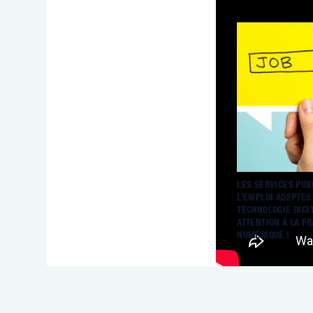
LES SERVICES PUB
L’EMPLOI ADEPTES
TECHNOLOGIE DIGIT
ATTENTION À LA F
NUMÉRIQUE !