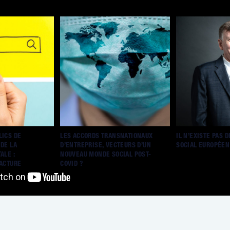
LICS DE
LES ACCORDS TRANSNATIONAUX
IL N’EXISTE PAS 
 DE LA
D’ENTREPRISE, VECTEURS D’UN
SOCIAL EUROPÉEN
ALE :
NOUVEAU MONDE SOCIAL POST-
RACTURE
COVID ?