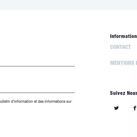
Information
CONTACT
MENTIONS 
Suivez Nou
ulletin d'information et des informations sur
S’ouvre
S’o
dans
da
un
un