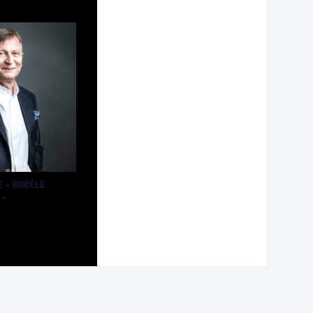
DE « MODÈLE
 »