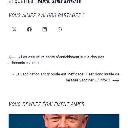
ÉTIQUETTES :
SANTÉ
,
SÉRIE ESTIVALE
PARTAGER
VOUS AIMEZ ? ALORS PARTAGEZ !
CE
CONTENU
Ouvrir
Ouvrir
Ouvrir
Ouvrir
dans
dans
dans
dans
une
une
une
une
autre
autre
autre
autre
fenêtre
fenêtre
fenêtre
fenêtre
Read
« Les assureurs santé s’enrichissent sur le dos des
more
articles
adhérents » / Infox !
« La vaccination antigrippale est inefficace. Il est donc inutile de
se faire vacciner » / Infox !
VOUS DEVRIEZ ÉGALEMENT AIMER