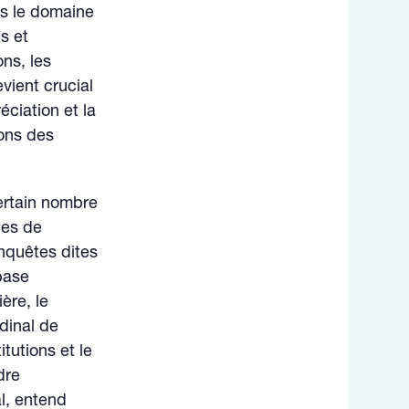
ans le domaine
s et
ons, les
vient crucial
éciation et la
ions des
certain nombre
ues de
nquêtes dites
base
ère, le
udinal de
tutions et le
dre
l, entend