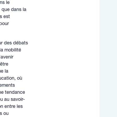
ns le
i que dans la
s est
 pour
ur des débats
la mobilité
l’avenir
être
ue la
ucation, où
nements
une tendance
ou au savoir-
n entre les
s ou