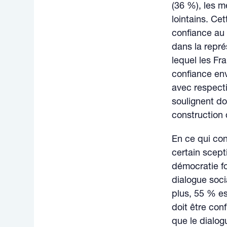
(36 %), les m
lointains. Ce
confiance au
dans la repré
lequel les Fr
confiance env
avec respect
soulignent do
construction 
En ce qui con
certain scept
démocratie f
dialogue soci
plus, 55 % es
doit être con
que le dialog