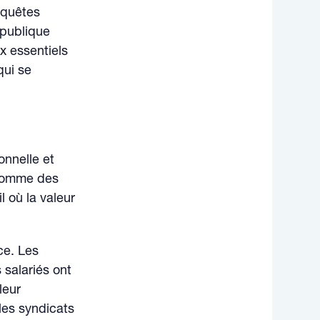
nquêtes
 publique
ux essentiels
qui se
onnelle et
 comme des
 où la valeur
ce. Les
 salariés ont
leur
les syndicats