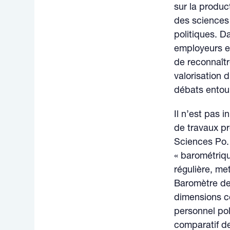
sur la produc
des sciences 
politiques. Da
employeurs et
de reconnaîtr
valorisation 
débats entoura
Il n’est pas i
de travaux pr
Sciences Po. 
« barométriqu
régulière, met
Baromètre de 
dimensions co
personnel pol
comparatif d