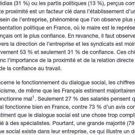
édias (31 %) ou les partis politiques (13 %), perçus c
tte proximité est un facteur clé dans l’établissement d’u
 sein de l’entreprise, phénomène que l’on observe plus
sentation politique en France, où le maire est le représ
ançais ont le plus confiance. En revanche, il faut observ
ers la direction de l’entreprise et les syndicats est moi
ivement 53 % et seulement 31 % de confiance. Ces chi
nc l’importance de la proximité et de la relation directe
de la confiance au travail.
cerne le fonctionnement du dialogue social, les chiffres
icisme, de même que les Français estiment majoritaire
1
onctionne mal
. Seulement 27 % des salariés pensent q
al fonctionne bien en France, contre 73 % d’un avis con
timent que le dialogue social est une chose trop compli
fié à des spécialistes. Pourtant, une grande majorité (7
ue social existe dans leur entreprise, ce qui illustre un 