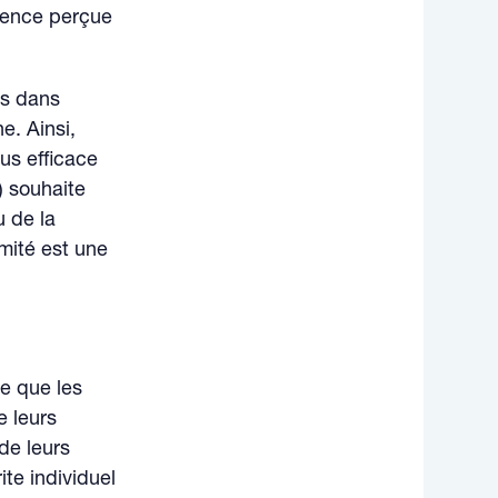
stence perçue
es dans
ne. Ainsi,
us efficace
) souhaite
u de la
imité est une
ée que les
e leurs
de leurs
te individuel