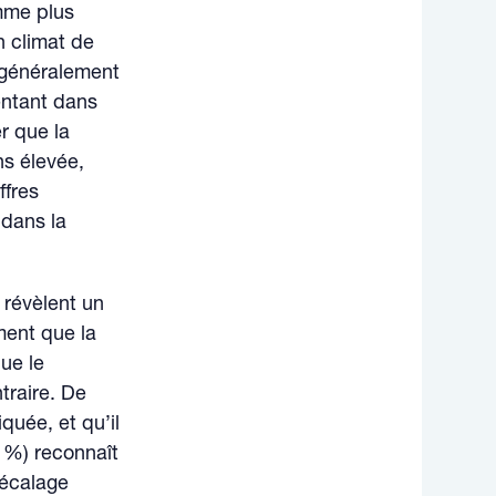
omme plus
n climat de
 généralement
entant dans
er que la
ns élevée,
ffres
 dans la
 révèlent un
ment que la
ue le
traire. De
quée, et qu’il
9 %) reconnaît
décalage