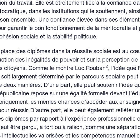
tion du travail. Elle est étroitement liée à la confiance da
ocratique, dans les institutions qui le soutiennent, ains
 son ensemble. Une confiance élevée dans ces élément
our garantir le bon fonctionnement de la méritocratie et
ohésion sociale et la stabilité politique.
 place des diplômes dans la réussite sociale est au cœ
uction des inégalités de pouvoir et sur la perception de 
2
les citoyens. Comme le montre Luc Rouban
, l’idée que 
 soit largement déterminé par le parcours scolaire peut 
e deux manières. D’une part, elle peut soutenir l’idée q
républicaine repose sur une égalité formelle devant l’éd
oriquement les mêmes chances d’accéder aux enseig
our réussir. D’autre part, elle peut également refléter 
 les diplômes par rapport à l’expérience professionnelle 
 peut être perçu, à tort ou à raison, comme une séparatio
intellectuelles valorisées et les compétences manuelle