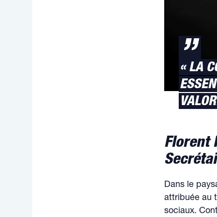
”
« LA 
ESSEN
VALOR
Florent
Secréta
Dans le pays
attribuée au
sociaux. Cont