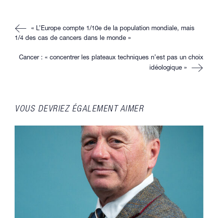
autre
autre
autre
autre
fenêtre
fenêtre
fenêtre
fenêtre
Read
« L’Europe compte 1/10e de la population mondiale, mais
more
articles
1/4 des cas de cancers dans le monde »
Cancer : « concentrer les plateaux techniques n’est pas un choix
idéologique »
VOUS DEVRIEZ ÉGALEMENT AIMER