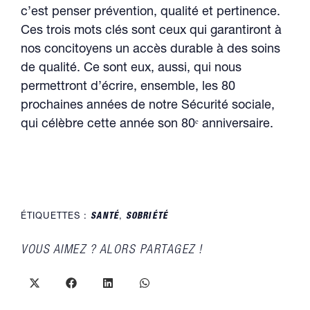
c’est penser prévention, qualité et pertinence.
Ces trois mots clés sont ceux qui garantiront à
nos concitoyens un accès durable à des soins
de qualité. Ce sont eux, aussi, qui nous
permettront d’écrire, ensemble, les 80
prochaines années de notre Sécurité sociale,
qui célèbre cette année son 80ᵉ anniversaire.
ÉTIQUETTES :
SANTÉ
,
SOBRIÉTÉ
PARTAGER
VOUS AIMEZ ? ALORS PARTAGEZ !
CE
CONTENU
Ouvrir
Ouvrir
Ouvrir
Ouvrir
dans
dans
dans
dans
une
une
une
une