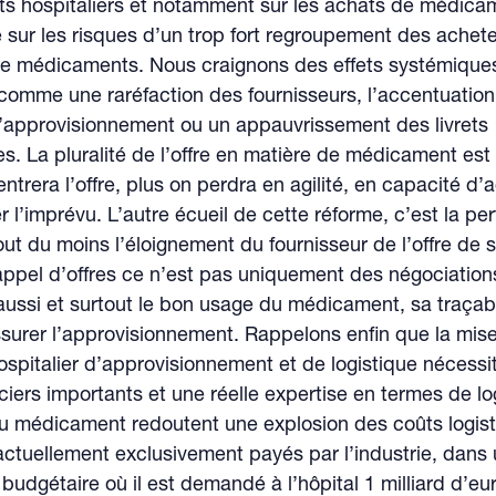
ts hospitaliers et notamment sur les achats de médicam
 sur les risques d’un trop fort regroupement des achet
de médicaments. Nous craignons des effets systémiques
omme une raréfaction des fournisseurs, l’accentuation
d’approvisionnement ou un appauvrissement des livrets
s. La pluralité de l’offre en matière de médicament est
ntrera l’offre, plus on perdra en agilité, en capacité d’
r l’imprévu. L’autre écueil de cette réforme, c’est la pe
out du moins l’éloignement du fournisseur de l’offre de s
 appel d’offres ce n’est pas uniquement des négociation
t aussi et surtout le bon usage du médicament, sa traçabil
surer l’approvisionnement. Rappelons enfin que la mis
hospitalier d’approvisionnement et de logistique nécessi
iers importants et une réelle expertise en termes de lo
du médicament redoutent une explosion des coûts logis
 actuellement exclusivement payés par l’industrie, dans
 budgétaire où il est demandé à l’hôpital 1 milliard d’eu