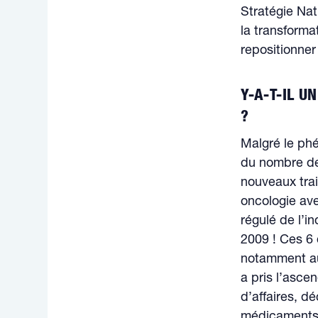
Stratégie Nat
la transforma
repositionner
Y-A-T-IL U
?
Malgré le phé
du nombre de 
nouveaux tra
oncologie avec
régulé de l’
2009 ! Ces 6 
notamment au 
a pris l’asce
d’affaires, 
médicaments 