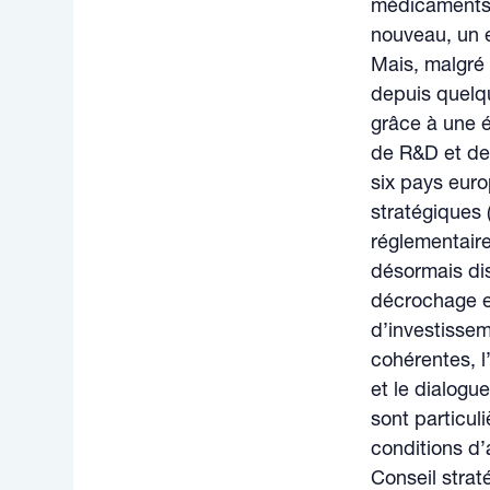
médicaments (
nouveau, un e
Mais, malgré 
depuis quelq
grâce à une é
de R&D et de
six pays eur
stratégiques 
réglementaire
désormais dis
décrochage es
d’investissem
cohérentes, l
et le dialogue
sont particuli
conditions d
Conseil strat