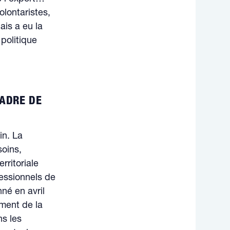
olontaristes,
ais a eu la
 politique
CADRE DE
in. La
soins,
rritoriale
fessionnels de
né en avril
ement de la
ns les