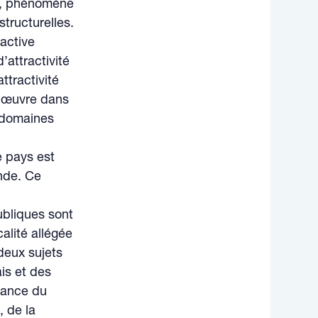
et, phénomène
tructurelles.
active
attractivité
ttractivité
 œuvre dans
 domaines
e pays est
ande. Ce
ubliques sont
calité allégée
 deux sujets
ais et des
tance du
, de la