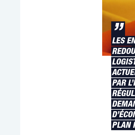
”
LES E
REDOU
LOGIS
ACTUE
PAR L
RÉGUL
DEMAN
D’ÉCO
PLAN 