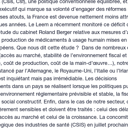
Csis, Csf), une politique conventionnelle équilibrée, 
xécutif qui marque sa volonté d’engager des réformes s
ses atouts, la France est devenue nettement moins attr
ues années. Le Leem a récemment monitoré ce déficit d’
tude du cabinet Roland Berger relative aux mesures d’a
 production de médicaments à usage humain mises en
opéens. Que nous dit cette étude ? Dans de nombreux
(accès au marché, stabilité de l’environnement fiscal et
, coût de production, coût de la main-d’œuvre…), notr
tancé par l’Allemagne, le Royaume-Uni, l’Italie ou l’Irl
t inquiétant mais pas irrémédiable. Les décisions
ents dans un pays se réalisent lorsque les politiques p
’environnement réglementaire prévisible et stable, la fis
 social constructif. Enfin, dans le cas de notre secteur,
èrement sensibles et doivent être traités : celui des dél
’accès au marché et celui de la croissance. La concomi
égique des industries de santé (CSIS) en juillet prochain