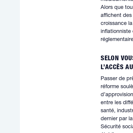
Alors que tou
affichent des
croissance la 
inflationnist
réglementaire
SELON VOU
L’ACCÈS A
Passer de prè
réforme soulè
d’approvision
entre les dif
santé, indust
dernier par l
Sécurité soci