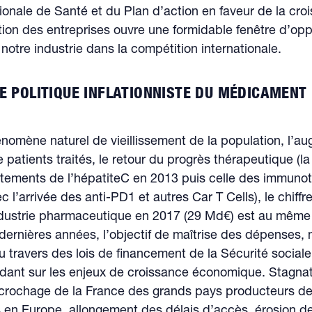
ionale de Santé et du Plan d’action en faveur de la cro
tion des entreprises ouvre une formidable fenêtre d’opp
 notre industrie dans la compétition internationale.
NE POLITIQUE INFLATIONNISTE DU MÉDICAMENT
nomène naturel de vieillissement de la population, l’a
patients traités, le retour du progrès thérapeutique (l
itements de l’hépatiteC en 2013 puis celle des immuno
 l’arrivée des anti-PD1 et autres Car T Cells), le chiffre
industrie pharmaceutique en 2017 (29 Md€) est au même
dernières années, l’objectif de maîtrise des dépenses,
travers des lois de financement de la Sécurité social
ndant sur les enjeux de croissance économique. Stagnat
décrochage de la France des grands pays producteurs d
en Europe, allongement des délais d’accès, érosion d