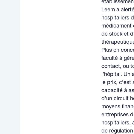
établissemen
Leem a alerté
hospitaliers 
médicament c
de stock et 
thérapeutique
Plus on conce
faculté à gére
contact, ou t
l’hôpital. Un
le prix, c’es
capacité à as
d’un circuit 
moyens financ
entreprises 
hospitaliers,
de régulation