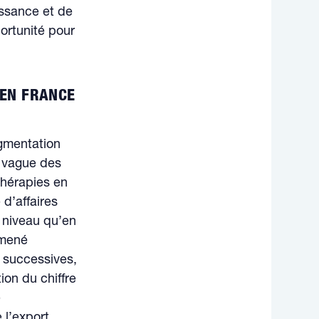
issance et de
ortunité pour
 EN FRANCE
ugmentation
a vague des
thérapies en
 d’affaires
 niveau qu’en
 mené
e successives,
ion du chiffre
e
e l’export…