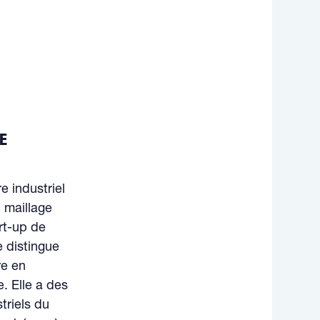
E
e industriel
 maillage
art-up de
 distingue
re en
. Elle a des
triels du