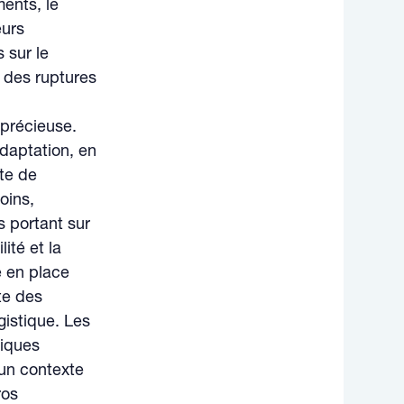
ents, le
eurs
 sur le
 des ruptures
 précieuse.
adaptation, en
rte de
oins,
s portant sur
ité et la
e en place
te des
gistique. Les
tiques
 un contexte
ros