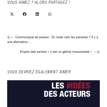
PARTAGER
VOUS AIMEZ ? ALORS PARTAGEZ !
CE
CONTENU
Ouvrir
Ouvrir
Ouvrir
Ouvrir
dans
dans
dans
dans
une
une
une
une
autre
autre
autre
autre
fenêtre
fenêtre
fenêtre
fenêtre
Read
Communiqué de presse : En route vers les pénuries ? Il y a
more
articles
une alternative…
Emploi des seniors « c’est un gâchis monumental »
VOUS DEVRIEZ ÉGALEMENT AIMER