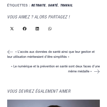
ÉTIQUETTES :
RETRAITE
,
SANTÉ
,
TRAVAIL
PARTAGER
VOUS AIMEZ ? ALORS PARTAGEZ !
CE
CONTENU
Ouvrir
Ouvrir
Ouvrir
Ouvrir
dans
dans
dans
dans
une
une
une
une
autre
autre
autre
autre
fenêtre
fenêtre
fenêtre
fenêtre
Read
« L’accès aux données de santé ainsi que leur gestion et
more
articles
leur utilisation mériteraient d’être simplifiés »
« Le numérique et la prévention en santé sont deux faces d’une
même médaille »
VOUS DEVRIEZ ÉGALEMENT AIMER