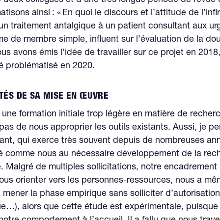
isons ainsi : « En quoi le discours et l’attitude de l’infi
un traitement antalgique à un patient consultant aux u
e de membre simple, influent sur l’évaluation de la dou
us avons émis l’idée de travailler sur ce projet en 2018, 
té problématisé en 2020.
LTÉS DE SA MISE EN ŒUVRE
 une formation initiale trop légère en matière de recher
as de nous approprier les outils existants. Aussi, je p
ant, qui exerce très souvent depuis de nombreuses ann
isé comme nous au nécessaire développement de la rec
 Malgré de multiples sollicitations, notre encadrement
ous orienter vers les personnes-ressources, nous a m
mener la phase empirique sans solliciter d’autorisatio
ue…), alors que cette étude est expérimentale, puisque