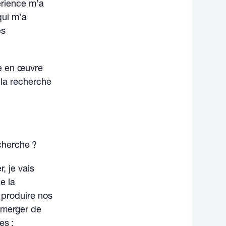
périence m’a
qui m’a
es
re en œuvre
 la recherche
echerche ?
r, je vais
e la
 produire nos
 émerger de
es :