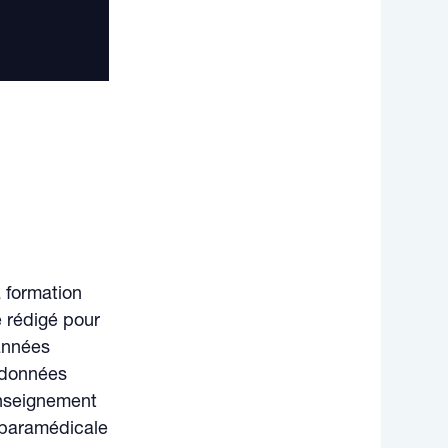
a formation
é rédigé pour
 années
s données
’enseignement
e paramédicale