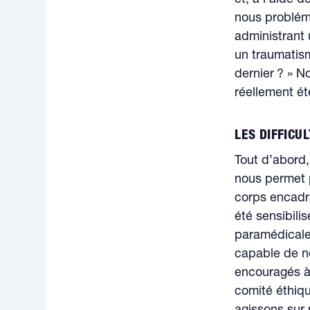
nous problémat
administrant 
un traumatism
dernier ? » No
réellement é
LES DIFFICU
Tout d’abord,
nous permet p
corps encadr
été sensibil
paramédicale.
capable de n
encouragés à 
comité éthiq