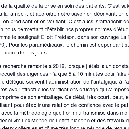
 de la qualité de la prise en soin des patients. C’est sui
à la lampe », et accroître notre savoir en décrivant, en
, en prédisant et en vérifiant. C’est aussi s’affranchir d
n nous permettant d’établir nos propres normes d’étud
mme le soulignait Eliott Freidson, dans son ouvrage La 
70). Pour les paramédicaux, le chemin est cependant 
encore de nos jours.
 recherche remonte à 2018, lorsque j’établis un constat
’accueil des urgences n’a que 5 à 10 minutes pour faire « 
lle délègue souvent l’administration de l’antalgique à l’
rès avoir effectué les vérifications d’usage qui s’impos
comprimé de son emballage. Ce délai, très court, peut,
fisant pour établir une relation de confiance avec le pati
 avec la méthodologie que l’on m’a transmise dans mon 
 découvre l’existence de l’effet placebo et des travaux 
de deux collègues et d’une très longue période de revue d