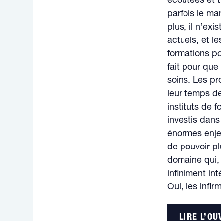
écoutées et t
parfois le m
plus, il n’ex
actuels, et l
formations po
fait pour que
soins. Les pr
leur temps de
instituts de f
investis dans
énormes enjeu
de pouvoir pl
domaine qui, 
infiniment in
Oui, les infir
LIRE L’O