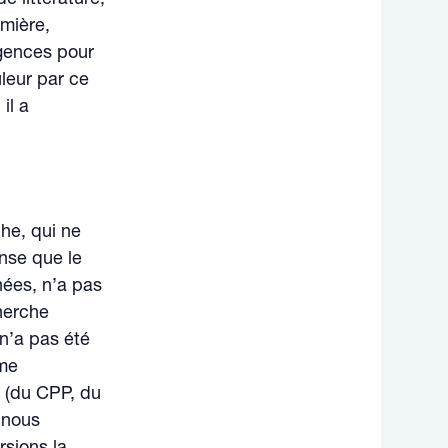
rmière,
rgences pour
leur par ce
il a
che, qui ne
ense que le
ées, n’a pas
herche
 n’a pas été
ême
n (du CPP, du
 nous