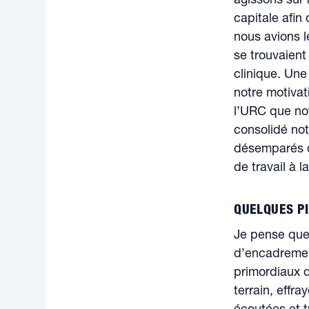
agissons sur 
capitale afin
nous avions l
se trouvaien
clinique. Une
notre motivat
l’URC que not
consolidé no
désemparés d
de travail à l
QUELQUES PI
Je pense que 
d’encadremen
primordiaux 
terrain, effr