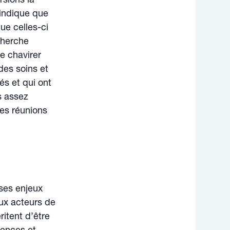
rsions la
 indique que
ue celles-ci
cherche
re chavirer
des soins et
és et qui ont
s assez
es réunions
ses enjeux
ux acteurs de
ritent d’être