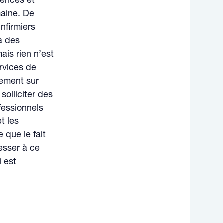
cences et
maine. De
nfirmiers
à des
ais rien n’est
ervices de
lement sur
solliciter des
ofessionnels
t les
 que le fait
resser à ce
i est