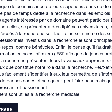
ravaillées, valorisées, mais n’osent pas, devant les réti
anque de connaissance de leurs supérieurs dans ce do
iste pas de temps dédié à la recherche dans les emplois i
es agents intéressés par ce domaine peuvent participer 
nctuelles, se présenter à des diplômes universitaires, m
 l’accès à la recherche soit facilité au sein même des s
ofessionnels investis dans la recherche le sont principa
 repos, comme bénévoles. Enfin, je pense qu’il faudrait 
ormation en soins infirmiers (IFSI) afin que de jeunes pr
 la recherche présentent leurs travaux aux apprenants e
x que constitue notre rôle dans la recherche. Peut-être
us facilement s’identifier à eux leur permettra de s’inté
de par ses codes et sa rigueur, peut faire peur, mais qu
téressant et passionnant.
miers sont utiles à la recherche médicale.
UVRAGE