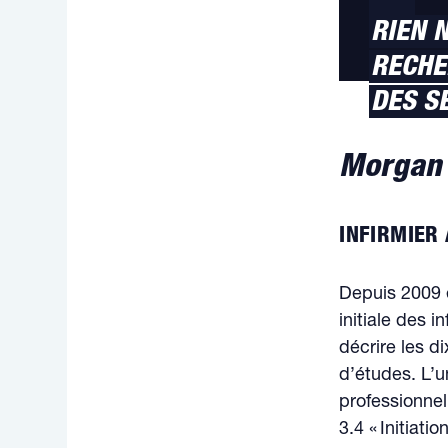
”
RIEN N
RECHE
DES S
Morgan 
INFIRMIER
Depuis 2009 e
initiale des 
décrire les d
d’études. L’u
professionnel
3.4 « Initiat