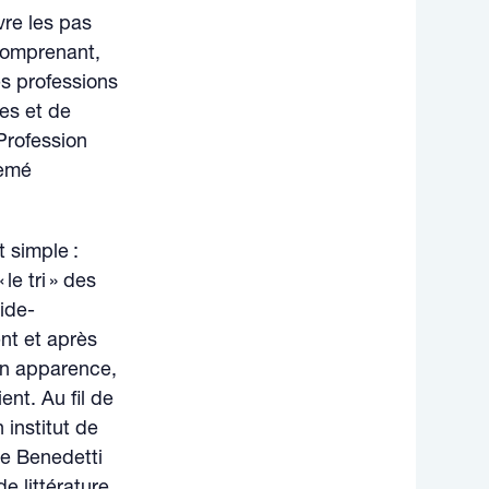
vre les pas
 comprenant,
es professions
es et de
Profession
semé
 simple :
le tri » des
aide-
ent et après
 en apparence,
ent. Au fil de
institut de
de Benedetti
e littérature,