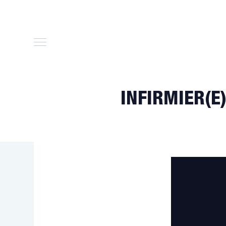
Skip
to
content
INFIRMIER(E