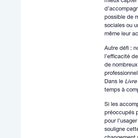
mieux capter 
d’accompagne
possible de m
sociales ou u
même leur acc
Autre défi : 
l’efficacité 
de nombreux 
professionnel
Dans le
Livre
temps à compta
Si les accomp
préoccupés p
pour l’usager
souligne cett
changement s’