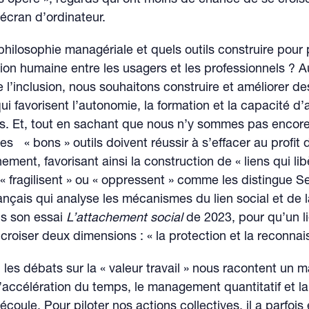
écran d’ordinateur.
 philosophie managériale et quels outils construire pour p
lation humaine entre les usagers et les professionnels ? A
 l’inclusion, nous souhaitons construire et améliorer de
i favorisent l’autonomie, la formation et la capacité d’
ls. Et, tout en sachant que nous n’y sommes pas encor
es « bons » outils doivent réussir à s’effacer au profit d
ent, favorisant ainsi la construction de « liens qui lib
« fragilisent » ou « oppressent » comme les distingue 
ançais qui analyse les mécanismes du lien social et de la
ns son essai
L’attachement social
de 2023, pour qu’un lie
à croiser deux dimensions : « la protection et la reconna
 les débats sur la « valeur travail » nous racontent un m
 l’accélération du temps, le management quantitatif et l
coule. Pour piloter nos actions collectives, il a parfois