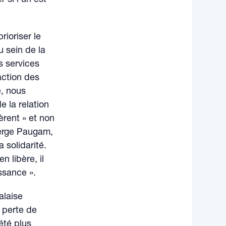
rioriser le
u sein de la
s services
action des
e, nous
e la relation
èrent » et non
Serge Paugam,
 solidarité.
n libère, il
issance ».
alaise
a perte de
 été plus