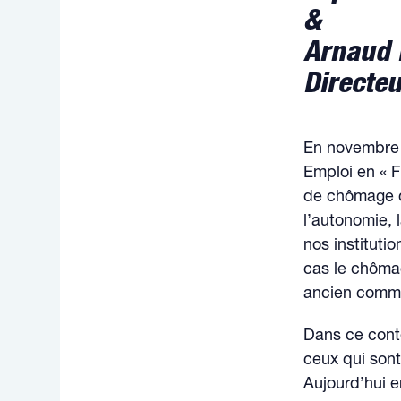
&
Arnaud 
Directeu
En novembre 2
Emploi en « F
de chômage d
l’autonomie, l
nos institutio
cas le chômag
ancien commi
Dans ce contex
ceux qui sont
Aujourd’hui 