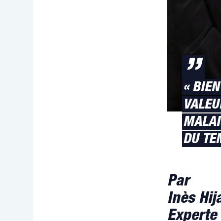
”
« BIEN
VALEU
MALAI
DU TE
Par
Inès Hija
Experte 