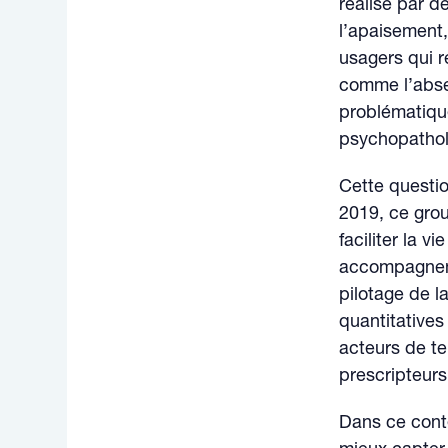
réalisé par d
l’apaisement,
usagers qui r
comme l’absen
problématiqu
psychopathol
Cette questio
2019, ce grou
faciliter la v
accompagnent
pilotage de l
quantitatives
acteurs de te
prescripteurs,
Dans ce conte