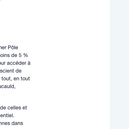
mer Pôle
 moins de 5 %
our accéder à
nscient de
 tout, en tout
ucauld,
 de celles et
entiel.
onnes dans