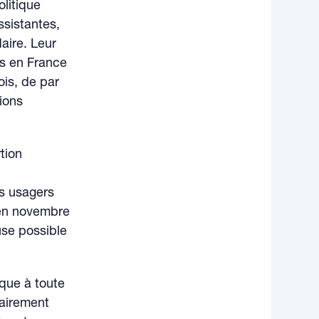
litique
assistantes,
daire. Leur
rs en France
ois, de par
ions
tion
s usagers
en novembre
use possible
sèque à toute
tairement