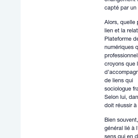
capté par un 
Alors, quelle
lien et la re
Plateforme de
numériques qu
professionne
croyons que l
d’accompagnem
de liens qui 
sociologue fr
Selon lui, da
doit réussir 
Bien souvent,
général lié à
sens qui en dé