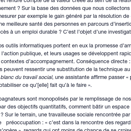
et rendre compte de la valeur créée au sein de la rela
ment ? Sur la base des données que nous collectons d
esurer par exemple le gain généré par la résolution de d
ne meilleure santé des personnes en parcours d’inserti
ès à un emploi durable ? C’est l’objet d’une investigat
nos outils informatiques portent en eux la promesse d’am
de l’action publique, et leurs usages se développent ra
contextes d’accompagnement. Conséquence directe : 
s peuvent ressentir une substitution de la technique au
 blanc du travail social
, une assistante affirme passer «
biliser ce qu’[elle] fait qu’à le faire ».
agnateurs sont monopolisés par le remplissage de nos 
ar des objectifs quantitatifs, comment bâtir un espace
 ? Sur le terrain, une travailleuse sociale rencontrée pa
e préoccupation : « c’est dans la rencontre des regard
opère », regards qui ont moins de chance de se croiser