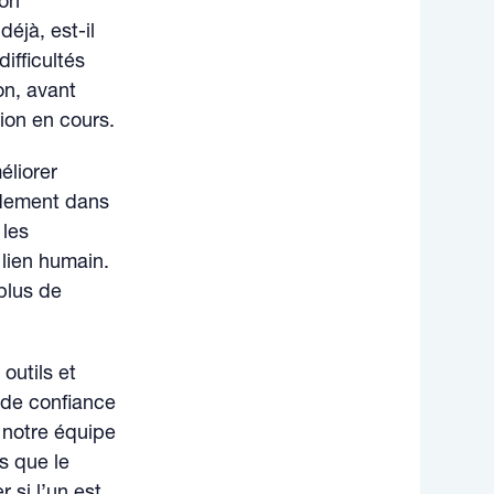
tion
éjà, est-il
ifficultés
on, avant
ion en cours.
éliorer
pidement dans
les
 lien humain.
 plus de
outils et
 de confiance
r notre équipe
s que le
 si l’un est