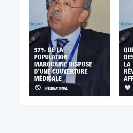
57% DE LA
QU
POPULATION
DE
MAROCAINE DISPOSE
LA 
D’UNE COUVERTURE
RÊ
MÉDICALE
AF
INTERNATIONAL