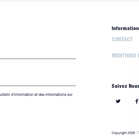
Information
CONTACT
MENTIONS 
Suivez Nou
ulletin d'information et des informations sur
S’ouvre
S’o
dans
da
un
un
nouvel
nou
Copyright 2026 - 
onglet
ong